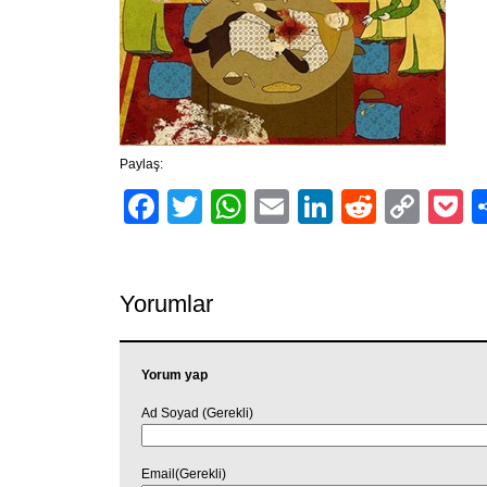
Paylaş:
Facebook
Twitter
WhatsApp
Email
LinkedIn
Reddit
Cop
P
Link
Yorumlar
Yorum yap
Ad Soyad (Gerekli)
Email(Gerekli)