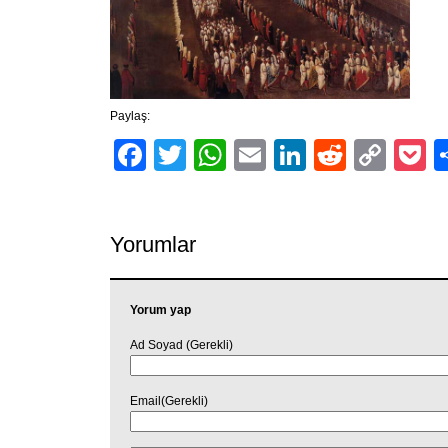
Paylaş:
Facebook
Twitter
WhatsApp
Email
LinkedIn
Reddit
Cop
P
Link
Yorumlar
Yorum yap
Ad Soyad (Gerekli)
Email(Gerekli)