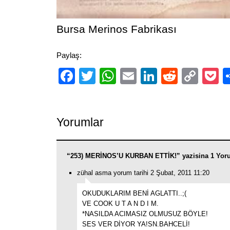
Bursa Merinos Fabrikası
Paylaş:
Facebook
Twitter
WhatsApp
Email
LinkedIn
Reddit
Cop
P
Link
Yorumlar
“253) MERİNOS’U KURBAN ETTİK!” yazisina 1 Yor
zühal asma yorum tarihi 2 Şubat, 2011 11:20
OKUDUKLARIM BENİ AGLATTI..;(
VE COOK U T A N D I M.
*NASILDA ACIMASIZ OLMUSUZ BÖYLE!
SES VER DİYOR YA!SN.BAHCELİ!