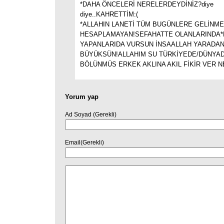
*DAHA ÖNCELERİ NERELERDEYDİNİZ?diye
diye..KAHRETTİM:(
*ALLAHIN LANETİ TÜM BUGÜNLERE GELİNMES
HESAPLAMAYAN!SEFAHATTE OLANLARINDA
YAPANLARIDA VURSUN İNSAALLAH YARADAN
BÜYÜKSÜN!ALLAHIM SU TÜRKİYEDE/DÜNYAD
BÖLÜNMÜS ERKEK AKLINA AKIL FİKİR VER 
Yorum yap
Ad Soyad (Gerekli)
Email(Gerekli)