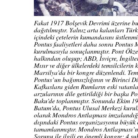
Fakat 1917 Bolşevik Devrimi üzerine b
dağıtılmıştır. Yalnız arta kalanları Türk
içindeki çetelerin kumandasını üstlenmi
Pontus faaliyetleri daha sonra Pontus M
kurulmasıyla sonuçlanmıştır. Pont Ökzen
halkından oluşup; ABD, İsviçre, İngilte
Mısır ve diğer ülkelerdeki temsilcilerin 
Marsilya’da bir kongre düzenlendi. Te
Pontus’un bağımsızlığının ve Birinci 
Kafkaslara giden Rumların eski vatanl
arzularının dile getirildiği bir başka P
Baku’de toplanmıştır. Sonunda Ekim 19
Batum’da, Pontus Ulusal Merkezi kuru
olarak Mondros Antlaşması imzalandığ
dışındaki Pontus organizasyonu büyük
tamamlanmıştır. Mondros Antlaşması’
Sorunu ile ilgili en önemli kongre; 4 ş