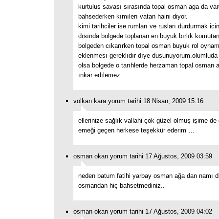
kurtulus savası sırasında topal osman aga da va
bahsederken kımılerı vatan haini diyor.
kimi tarihciler ise rumları ve rusları durdurmak ici
dısında bolgede toplanan en buyuk bırlık komutanı
bolgeden cıkarırken topal osman buyuk rol oynamı
eklenmesı gereklıdır dıye dusunuyorum.olumluda
olsa bolgede o tarıhlerde herzaman topal osman a
ınkar edılemez.
volkan kara yorum tarihi 18 Nisan, 2009 15:16
ellerinize sağlık vallahi çok güzel olmuş işime de
emeği geçen herkese teşekkür ederim …
osman okan yorum tarihi 17 Ağustos, 2009 03:59
neden batum fatihi yarbay osman ağa dan namı di
osmandan hiç bahsetmediniz..
osman okan yorum tarihi 17 Ağustos, 2009 04:02