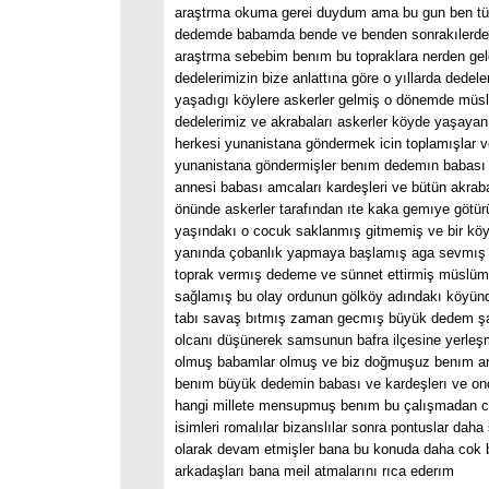
araştrma okuma gerei duydum ama bu gun ben t
dedemde babamda bende ve benden sonrakılerde t
araştrma sebebim benım bu topraklara nerden gel
dedelerimizin bize anlattına göre o yıllarda dedele
yaşadıgı köylere askerler gelmiş o dönemde müsl
dedelerimiz ve akrabaları askerler köyde yaşayan
herkesi yunanistana göndermek icin toplamışlar v
yunanistana göndermişler benım dedemın babası
annesi babası amcaları kardeşleri ve bütün akrab
önünde askerler tarafından ıte kaka gemıye götür
yaşındakı o cocuk saklanmış gitmemiş ve bir köy
yanında çobanlık yapmaya başlamış aga sevmış
toprak vermış dedeme ve sünnet ettirmiş müslüm
sağlamış bu olay ordunun gölköy adındakı köyü
tabı savaş bıtmış zaman gecmış büyük dedem şar
olcanı düşünerek samsunun bafra ilçesine yerleş
olmuş babamlar olmuş ve biz doğmuşuz benım a
benım büyük dedemin babası ve kardeşlerı ve on
hangi millete mensupmuş benım bu çalışmadan cı
isimleri romalılar bizanslılar sonra pontuslar dah
olarak devam etmişler bana bu konuda daha cok b
arkadaşları bana meil atmalarını rıca ederım