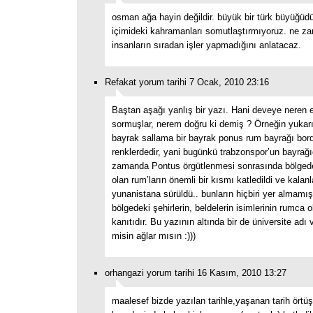
osman ağa hayin değildir. büyük bir türk büyüğüdü
içimideki kahramanları somutlaştırmıyoruz. ne z
insanların sıradan işler yapmadığını anlatacaz.
Refakat yorum tarihi 7 Ocak, 2010 23:16
Baştan aşağı yanlış bir yazı. Hani deveye neren e
sormuşlar, nerem doğru ki demiş ? Örneğin yukarı
bayrak sallama bir bayrak ponus rum bayrağı bor
renklerdedir, yani bugünkü trabzonspor’un bayrağı
zamanda Pontus örgütlenmesi sonrasında bölged
olan rum’ların önemli bir kısmı katledildi ve kalanl
yunanistana sürüldü.. bunların hiçbiri yer almamı
bölgedeki şehirlerin, beldelerin isimlerinin rumca
kanıtıdır. Bu yazının altında bir de üniversite adı 
misin ağlar mısın :)))
orhangazi yorum tarihi 16 Kasım, 2010 13:27
maalesef bizde yazılan tarihle,yaşanan tarih ört