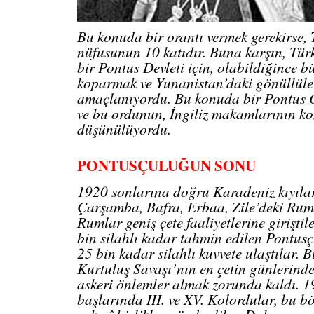
Bu konuda bir orantı vermek gerekirse,
nüfusunun 10 katıdır. Buna karşın, Tür
bir Pontus Devleti için, olabildiğince b
koparmak ve Yunanistan’daki gönüllüle
amaçlanıyordu. Bu konuda bir Pontus 
ve bu ordunun, İngiliz makamlarının k
düşünülüyordu.
PONTUSÇULUĞUN SONU
1920 sonlarına doğru Karadeniz kıyıla
Çarşamba, Bafra, Erbaa, Zile’deki Rum
Rumlar geniş çete faaliyetlerine giriştil
bin silahlı kadar tahmin edilen Pontus
25 bin kadar silahlı kuvvete ulaştılar.
Kurtuluş Savaşı’nın en çetin günlerind
askeri önlemler almak zorunda kaldı. 
başlarında III. ve XV. Kolordular, bu b