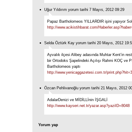
Uğur Yıldırım yorum tarihi 7 Mayıs, 2012 09:29
Papaz Bartholomeos YILLARDIR işini yapıyor S
http://www.acikistihbarat.com/Haberler.asp?habe
Selda Öztürk Kay yorum tarihi 20 Mayıs, 2012 19:
Ayvalık ilçesi Alibey adasında Muhtar Kent’in resto
bir Ortodoks Şapelindeki Açılışı Rahmi KOÇ ve 
Bartholomeos yaptı
http://www.yenicaggazetesi.com.tr/print.php?hit=
Özcan Pehlivanoğlu yorum tarihi 21 Mayıs, 2012 0
AdalarDenizi ve MİDİLLİnin İŞGALİ
http://www.kayseri.net.tr/yazar.asp?yaziID=8048
Yorum yap