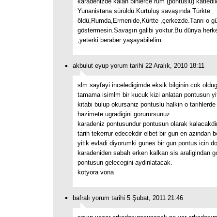
karadenizde kalan binlerce rum (pontuslu) katledil
Yunanistana sürüldü.Kurtuluş savaşında Türkte
öldü,Rumda,Ermenide,Kürtte ,çerkezde.Tanrı o gün
göstermesin.Savaşın galibi yoktur.Bu dünya herk
,yeterki beraber yaşayabilelim.
akbulut eyup yorum tarihi 22 Aralık, 2010 18:11
slm sayfayi inceledigimde eksik bilginin cok old
tamama isimlm bir kucuk kizi anlatan pontusun yiti
kitabi bulup okursaniz pontuslu halkin o tarihlerde 
hazimete ugradigini gorurursunuz.
karadeniz pontusundur pontusun olarak kalacakdir
tarih tekerrur edecekdir elbet bir gun en azindan 
yitik evladi diyorumki gunes bir gun pontus icin 
karadeniden sabah erken kalkan sis araligindan 
pontusun gelecegini aydinlatacak.
kotyora vona
bafralı yorum tarihi 5 Şubat, 2011 21:46