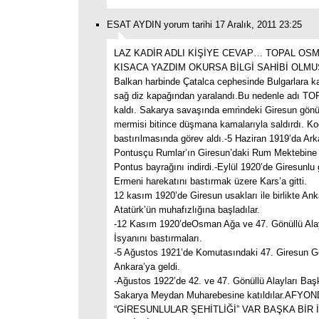
ESAT AYDIN yorum tarihi 17 Aralık, 2011 23:25
LAZ KADİR ADLI KİŞİYE CEVAP… TOPAL OS
KISACA YAZDIM OKURSA BİLGİ SAHİBİ OLMU
Balkan harbinde Çatalca cephesinde Bulgarlara k
sağ diz kapağından yaralandı.Bu nedenle adı 
kaldı. Sakarya savaşında emrindeki Giresun gönül
mermisi bitince düşmana kamalarıyla saldırdı. Koç
bastırılmasında görev aldı.-5 Haziran 1919’da Arka
Pontusçu Rumlar’ın Giresun’daki Rum Mektebine A
Pontus bayrağını indirdi.-Eylül 1920’de Giresunlu g
Ermeni harekatını bastırmak üzere Kars’a gitti.
12 kasım 1920’de Giresun usakları ile birlikte Ank
Atatürk’ün muhafızlığına başladılar.
-12 Kasım 1920’deOsman Ağa ve 47. Gönüllü Alay
İsyanını bastırmaları.
-5 Ağustos 1921’de Komutasındaki 47. Giresun Gö
Ankara’ya geldi.
-Ağustos 1922’de 42. ve 47. Gönüllü Alayları Baş
Sakarya Meydan Muharebesine katıldılar.AFYO
“GİRESUNLULAR ŞEHİTLİĞİ” VAR BAŞKA BİR İ