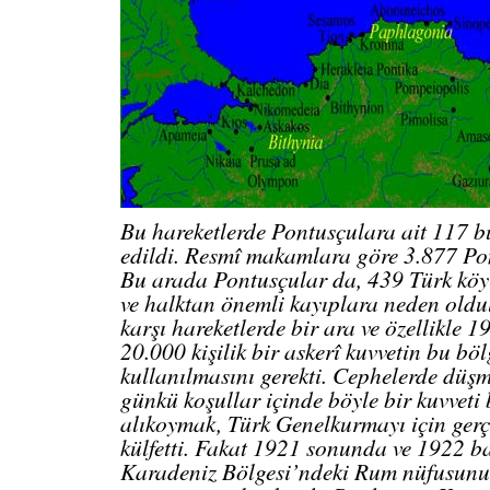
Bu hareketlerde Pontusçulara ait 117 b
edildi. Resmî makamlara göre 3.877 Po
Bu arada Pontusçular da, 439 Türk köyü
ve halktan önemli kayıplara neden oldu
karşı hareketlerde bir ara ve özellikle
20.000 kişilik bir askerî kuvvetin bu bö
kullanılmasını gerekti. Cephelerde düş
günkü koşullar içinde böyle bir kuvveti
alıkoymak, Türk Genelkurmayı için gerç
külfetti. Fakat 1921 sonunda ve 1922 b
Karadeniz Bölgesi’ndeki Rum nüfusunu