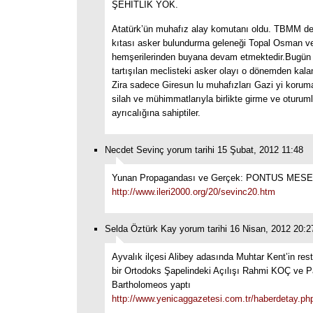
ŞEHİTLİK YOK.
Atatürk’ün muhafız alay komutanı oldu. TBMM de
kıtası asker bulundurma geleneği Topal Osman v
hemşerilerinden buyana devam etmektedir.Bugün 
tartışılan meclisteki asker olayı o dönemden kalan
Zira sadece Giresun lu muhafızları Gazi yi korum
silah ve mühimmatlarıyla birlikte girme ve oturum
ayrıcalığına sahiptiler.
Necdet Sevinç yorum tarihi 15 Şubat, 2012 11:48
Yunan Propagandası ve Gerçek: PONTUS MES
http://www.ileri2000.org/20/sevinc20.htm
Selda Öztürk Kay yorum tarihi 16 Nisan, 2012 20:2
Ayvalık ilçesi Alibey adasında Muhtar Kent’in resto
bir Ortodoks Şapelindeki Açılışı Rahmi KOÇ ve 
Bartholomeos yaptı
http://www.yenicaggazetesi.com.tr/haberdetay.ph