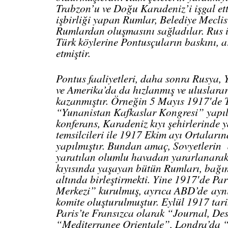
Trabzon’u ve Doğu Karadeniz’i işgal ett
işbirliği yapan Rumlar, Belediye Mecli
Rumlardan oluşmasını sağladılar. Rus iş
Türk köylerine Pontusçuların baskını, 
etmiştir.
Pontus faaliyetleri, daha sonra Rusya,
ve Amerika’da da hızlanmış ve uluslarar
kazanmıştır. Örneğin 5 Mayıs 1917′de Ti
“Yunanistan Kafkaslar Kongresi” yapılm
konferans, Karadeniz kıyı şehirlerinde
temsilcileri ile 1917 Ekim ayı Ortaları
yapılmıştır. Bundan amaç, Sovyetlerin d
yaratılan olumlu havadan yararlanarak
kıyısında yaşayan bütün Rumları, bağım
altında birleştirmekti. Yine 1917′de Par
Merkezi” kurulmuş, ayrıca ABD’de
ayn
komite oluşturulmuştur. Eylül 1917 tari
Paris’te Fransızca olarak “Journal, De
“Mediterranee Orientale”, Londra’da 