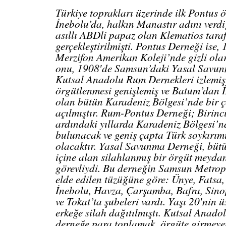
Türkiye toprakları üzerinde ilk Pontus 
İnebolu’da, halkın Manastır adını verdi
asıllı ABDli papaz olan Klematios tara
gerçekleştirilmişti. Pontus Derneği ise,
Merzifon Amerikan Koleji’nde gizli ola
onu, 1908′de Samsun’daki Yasal Savun
Kutsal Anadolu Rum Dernekleri izlemişt
örgütlenmesi genişlemiş ve Batum’dan 
olan bütün Karadeniz Bölgesi’nde bir ç
açılmıştır. Rum-Pontus Derneği; Birinc
ardındaki yıllarda Karadeniz Bölgesi’nd
bulunacak ve geniş çapta Türk soykırı
olacaktır. Yasal Savunma Derneği, büt
içine alan silahlanmış bir örgüt meyda
görevliydi. Bu derneğin Samsun Metrop
elde edilen tüzüğüne göre: Ünye, Fatsa,
İnebolu, Havza, Çarşamba, Bafra, Sino
ve Tokat’ta şubeleri vardı. Yaşı 20′nin 
erkeğe silah dağıtılmıştı. Kutsal Anad
derneğe para toplamak, örgüte girmeye