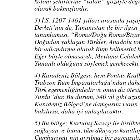
koloni şehirlerine “vatan” gözüyle değ
olarak bakmışlardır.
3) İ.S. 1207-1461 yılları arasında ya
Devleti’nin de, Yunanistan ile bir ilgis
tanımlaması, “Roma/Doğu Roma/Bizans
Doğudan yaklaşan Türkler, Anadolu topr
bir adlandırma olarak Rum kelimesini k
Eğer böyle olmasaydı, Mevlana Celaled
Yunanlı olduğunu söylemek gerekecekti.
4) Karadeniz Bölgesi; hem Pontus Krall
Trabzon Rum İmparatorluğu’ndan daha 
Türk egemenliğindedir ve onun da ötes
Yurdu”dur. Bu durum, 540 yıl gibi uzu
Karadeniz Bölgesi’ne damgasını vuran t
bakılırsa, daha iyi anlaşılacaktır.
5) Bu bölge; Kurtuluş Savaşı ile birlik
sağlayan ve bunu, tüm dünyaya kanıtla
Cumhuriyeti’nin ayrılmaz bir parçasıdı