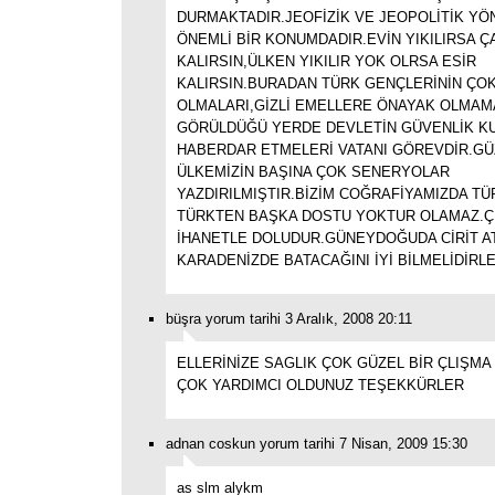
DURMAKTADIR.JEOFİZİK VE JEOPOLİTİK YÖ
ÖNEMLİ BİR KONUMDADIR.EVİN YIKILIRSA Ç
KALIRSIN,ÜLKEN YIKILIR YOK OLRSA ESİR
KALIRSIN.BURADAN TÜRK GENÇLERİNİN ÇOK
OLMALARI,GİZLİ EMELLERE ÖNAYAK OLMAMA
GÖRÜLDÜĞÜ YERDE DEVLETİN GÜVENLİK KU
HABERDAR ETMELERİ VATANI GÖREVDİR.GÜ
ÜLKEMİZİN BAŞINA ÇOK SENERYOLAR
YAZDIRILMIŞTIR.BİZİM COĞRAFİYAMIZDA TÜ
TÜRKTEN BAŞKA DOSTU YOKTUR OLAMAZ.Ç
İHANETLE DOLUDUR.GÜNEYDOĞUDA CİRİT A
KARADENİZDE BATACAĞINI İYİ BİLMELİDİR
büşra yorum tarihi 3 Aralık, 2008 20:11
ELLERİNİZE SAGLIK ÇOK GÜZEL BİR ÇLIŞMA
ÇOK YARDIMCI OLDUNUZ TEŞEKKÜRLER
adnan coskun yorum tarihi 7 Nisan, 2009 15:30
as slm alykm