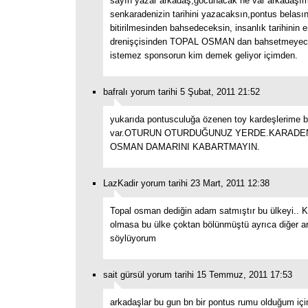
sayın yazar arkadaş;gocunacak ne var arkadaşı
senkaradenizin tarihini yazacaksın,pontus belası
bitirilmesinden bahsedeceksin, insanlık tarihinin e
drenişçisinden TOPAL OSMAN dan bahsetmeyece
istemez sponsorun kim demek geliyor içimden.
bafralı yorum tarihi 5 Şubat, 2011 21:52
yukarıda pontusculuğa özenen toy kardeşlerime bi
var.OTURUN OTURDUĞUNUZ YERDE.KARADEN
OSMAN DAMARINI KABARTMAYIN.
LazKadir yorum tarihi 23 Mart, 2011 12:38
Topal osman dediğin adam satmıştır bu ülkeyi.. 
olmasa bu ülke çoktan bölünmüştü ayrıca diğer a
söylüyorum
sait gürsül yorum tarihi 15 Temmuz, 2011 17:53
arkadaşlar bu gun bn bir pontus rumu olduğum içi