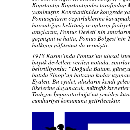
Konstantin Konstantinides tarafından 
yapılmıştır. Konstantinides kongrede y
Pontusçuların özgürlüklerine kavuşmak
harcadığını belirtmiş ve onların faaliy
araçlarını, Pontus Devleti’nin sınırların
geçmişini ve hatta, Pontus Bölgesi’nin T
halkının nüfusunu da vermiştir.
1918 Kasım’ında Pontus’un ulusal iste
büyük devletlere verilen notada, sınırla
belirtiliyordu: “Doğuda Batum, güneyd
batıda Sinop’un batısına kadar uzana
Eyaleti. Bu eyalet, ulusların kendi gelec
ilkelerine dayanacak, müttefik kuvvetler
Trabzon İmparatorluğu’nu yeniden kura
cumhuriyet konumuna getirilecektir.