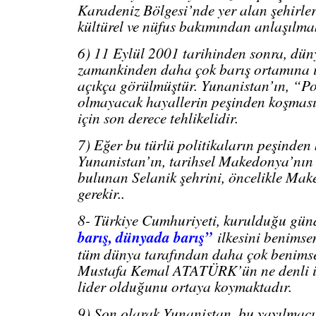
Karadeniz Bölgesi’nde yer alan şehirler
kültürel ve nüfus bakımından anlaşılma
6) 11 Eylül 2001 tarihinden sonra, dün
zamankinden daha çok barış ortamına 
açıkça görülmüştür. Yunanistan’ın, “Po
olmayacak hayallerin peşinden koşması
için son derece tehlikelidir.
7) Eğer bu türlü politikaların peşinden
Yunanistan’ın, tarihsel Makedonya’nın s
bulunan Selanik şehrini, öncelikle Mak
gerekir..
8- Türkiye Cumhuriyeti, kurulduğu gün
barış, dünyada barış”
ilkesini benimsem
tüm dünya tarafından daha çok benimse
Mustafa Kemal ATATÜRK’ün ne denli il
lider olduğunu ortaya koymaktadır.
9) Son olarak Yunanistan, bu yayılmac