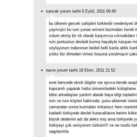
sancak yorum tarihi 6 Eylül, 2011 00:40
bu ülkenin gercek sahipleri türklerdir medeniyeti 
yaymıştır bu rum yunan ermeni bozmaları kendi mil
zulum etmiş bir ırk olarak karşımıza cıkmakdatır 
rum pontustus devledi kurma hayaliyle tutuşan mil
söylüyorum trabzonun bedeli belli kanla aldık kanl
yıldız biz ölmeden inmez boşuna yorulmayın çaka
nacre yorum tarihi 18 Ekim, 2011 21:52
evet bencede eksik bilgiler var ayrıca bende araş
kapsamlı yaparak hatta üniversitedeki kütüphane
bilen arkadaştan yardım alarak baya bilgi topladı
rum ve rum köyleri hakkında. şunu eklemek ister
zamandan sonra kurmaları imkansız hem mantıkk
kadarki türkiyede devlet kuracaklarve benim kök
büyük dedemin adı da aleks miş ama türkiyede 
türkiyeyi çok seviyorum türküm!!! ve ne mutlu tü
sagılarımla