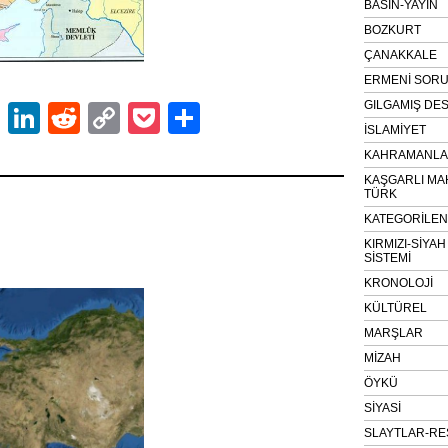
BASIN-YAYIN
BOZKURT
ÇANAKKALE
ERMENİ SOR
GILGAMIŞ DES
ok
er
atsApp
Email
LinkedIn
Reddit
Copy
Pocket
Share
İSLAMİYET
Link
KAHRAMANLAR
KAŞGARLI MA
TÜRK
KATEGORİLE
KIRMIZI-SİYA
SİSTEMİ
KRONOLOJİ
KÜLTÜREL
MARŞLAR
MİZAH
ÖYKÜ
SİYASİ
SLAYTLAR-RE