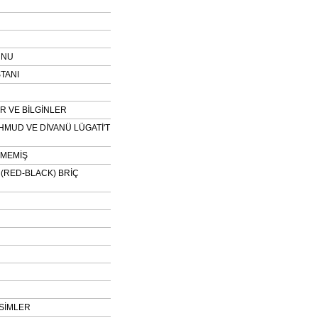
UNU
TANI
 VE BİLGİNLER
HMUD VE DİVANÜ LÜGATİ'T
NMEMİŞ
H (RED-BLACK) BRİÇ
SİMLER