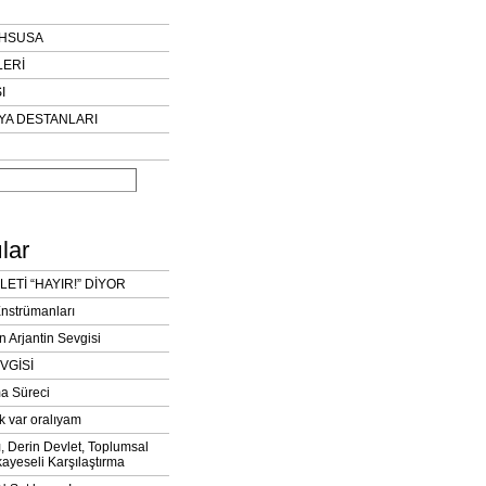
AHSUSA
LERİ
I
YA DESTANLARI
lar
LETİ “HAYIR!” DİYOR
Enstrümanları
n Arjantin Sevgisi
VGİSİ
a Süreci
k var oralıyam
ı, Derin Devlet, Toplumsal
ayeseli Karşılaştırma