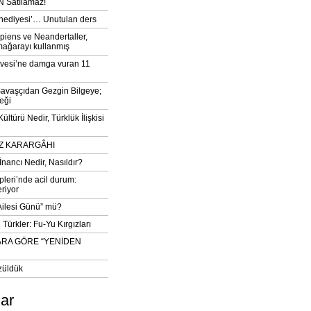
 Satılamaz!
‘hediyesi’… Unutulan ders
iens ve Neandertaller,
mağarayı kullanmış
vesi’ne damga vuran 11
avaşçıdan Gezgin Bilgeye;
eği
ltürü Nedir, Türklük İlişkisi
DIZ KARARGÂHI
İnancı Nedir, Nasıldır?
pleri’nde acil durum:
eriyor
 Ailesi Günü” mü?
Türkler: Fu-Yu Kırgızları
ARA GÖRE “YENİDEN
züldük
lar