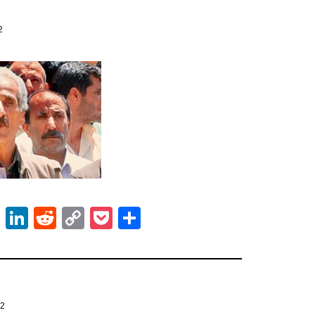
12
ok
er
atsApp
Email
LinkedIn
Reddit
Copy
Pocket
Share
Link
12