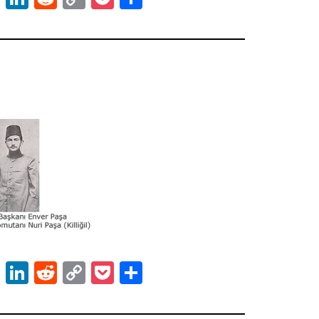
Link
ok
er
atsApp
Email
LinkedIn
Reddit
Copy
Pocket
Share
Link