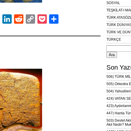
SOSYAL
TEŞKİLAT-I M
ok
er
atsApp
Email
LinkedIn
Reddit
Copy
Pocket
Share
TÜRK ATASÖZ
TÜRK DÜNYAS
Link
TÜRK VE DÜN
TÜRKÇE
Arama:
Son Yazı
506) TÜRK MİL
505) Orkestra 
504) Yahudileri
424) VATAN SE
423) Aydınlanm
447) Harda Tür
503) Devlet Akl
Akıl Nedir? Muk