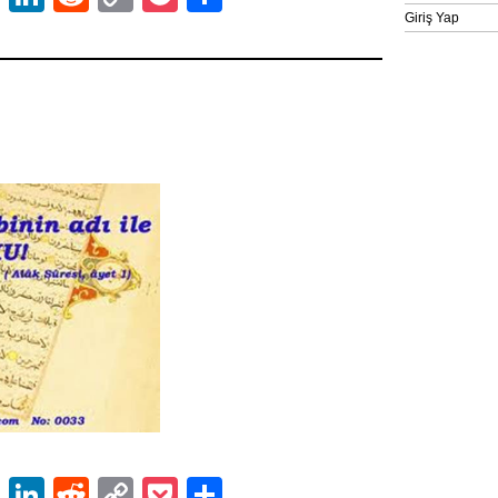
Link
Giriş Yap
ok
er
atsApp
Email
LinkedIn
Reddit
Copy
Pocket
Share