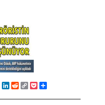
ok
er
atsApp
Email
LinkedIn
Reddit
Copy
Pocket
Share
Link