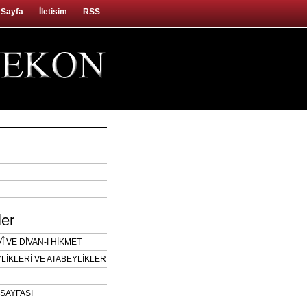
 Sayfa
İletisim
RSS
ler
 VE DİVAN-I HİKMET
LİKLERİ VE ATABEYLİKLER
SAYFASI