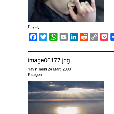
Paylaş:
Facebook
Twitter
WhatsApp
Email
LinkedIn
Reddit
Cop
P
Link
image00177.jpg
Yayin Tarihi 24 Mart, 2008
Kategori