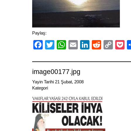
Paylaş:
Facebook
Twitter
WhatsApp
Email
LinkedIn
Reddit
Cop
P
Link
image00177.jpg
Yayin Tarihi 21 Şubat, 2008
Kategori