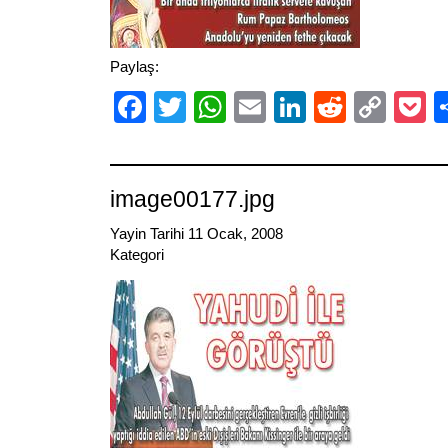
Paylaş:
Facebook
Twitter
WhatsApp
Email
LinkedIn
Reddit
Cop
P
Link
image00177.jpg
Yayin Tarihi 11 Ocak, 2008
Kategori