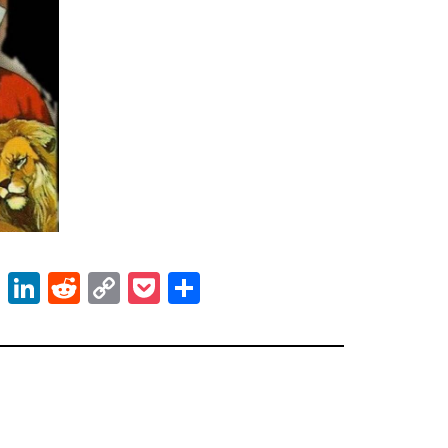
ok
er
atsApp
Email
LinkedIn
Reddit
Copy
Pocket
Share
Link