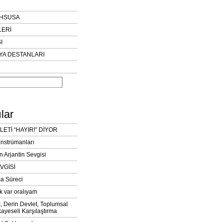
AHSUSA
LERİ
I
YA DESTANLARI
lar
LETİ “HAYIR!” DİYOR
Enstrümanları
n Arjantin Sevgisi
VGİSİ
a Süreci
k var oralıyam
ı, Derin Devlet, Toplumsal
ayeseli Karşılaştırma