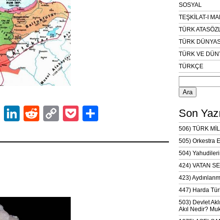
SOSYAL
TEŞKİLAT-I M
TÜRK ATASÖZ
TÜRK DÜNYAS
TÜRK VE DÜN
TÜRKÇE
Arama:
ok
er
atsApp
Email
LinkedIn
Reddit
Copy
Pocket
Share
Son Yazı
Link
506) TÜRK MİL
505) Orkestra 
504) Yahudileri
424) VATAN SE
423) Aydınlanm
447) Harda Tür
503) Devlet Akl
Akıl Nedir? Muk