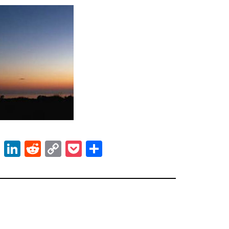
ok
er
atsApp
Email
LinkedIn
Reddit
Copy
Pocket
Share
Link