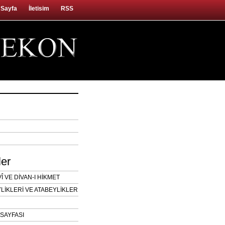
 Sayfa
İletisim
RSS
ler
 VE DİVAN-I HİKMET
LİKLERİ VE ATABEYLİKLER
SAYFASI