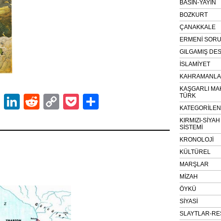
BASIN-YAYIN
BOZKURT
ÇANAKKALE
ERMENİ SOR
GILGAMIŞ DES
İSLAMİYET
KAHRAMANLAR
KAŞGARLI MA
TÜRK
ok
er
atsApp
Email
LinkedIn
Reddit
Copy
Pocket
Share
KATEGORİLE
Link
KIRMIZI-SİYA
SİSTEMİ
KRONOLOJİ
KÜLTÜREL
MARŞLAR
MİZAH
ÖYKÜ
SİYASİ
SLAYTLAR-RE