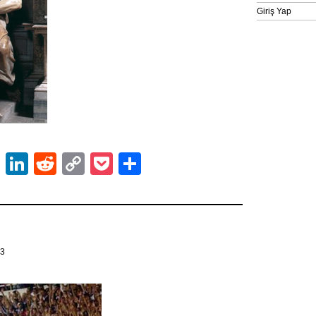
Giriş Yap
ok
er
atsApp
Email
LinkedIn
Reddit
Copy
Pocket
Share
Link
13