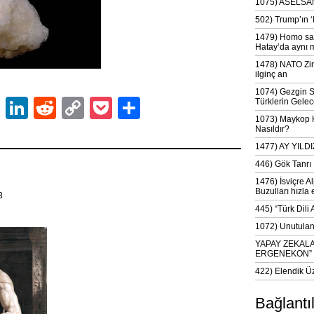
1075) ASELSAN
502) Trump’ın 
1479) Homo sap
Hatay’da aynı 
1478) NATO Zir
ilginç an
1074) Gezgin S
ok
er
atsApp
Email
LinkedIn
Reddit
Copy
Pocket
Share
Türklerin Gelec
1073) Maykop Kü
Link
Nasıldır?
1477) AY YIL
446) Gök Tanrı 
1476) İsviçre Al
Buzulları hızla 
13
445) “Türk Dili
1072) Unutulan 
YAPAY ZEKAL
ERGENEKON”
422) Elendik Ü
Bağlantı