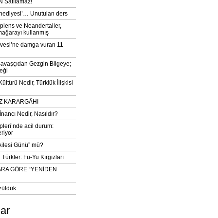
 Satılamaz!
‘hediyesi’… Unutulan ders
iens ve Neandertaller,
mağarayı kullanmış
vesi’ne damga vuran 11
avaşçıdan Gezgin Bilgeye;
eği
ltürü Nedir, Türklük İlişkisi
DIZ KARARGÂHI
İnancı Nedir, Nasıldır?
pleri’nde acil durum:
eriyor
 Ailesi Günü” mü?
Türkler: Fu-Yu Kırgızları
ARA GÖRE “YENİDEN
züldük
lar