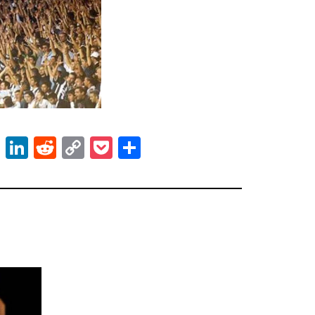
ok
er
atsApp
Email
LinkedIn
Reddit
Copy
Pocket
Share
Link