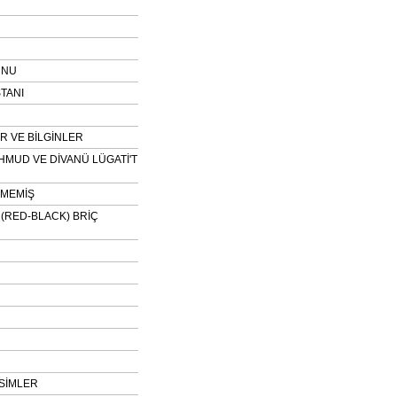
UNU
TANI
 VE BİLGİNLER
HMUD VE DİVANÜ LÜGATİ'T
NMEMİŞ
H (RED-BLACK) BRİÇ
SİMLER