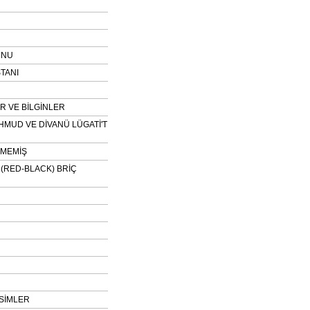
UNU
TANI
 VE BİLGİNLER
HMUD VE DİVANÜ LÜGATİ'T
NMEMİŞ
H (RED-BLACK) BRİÇ
SİMLER