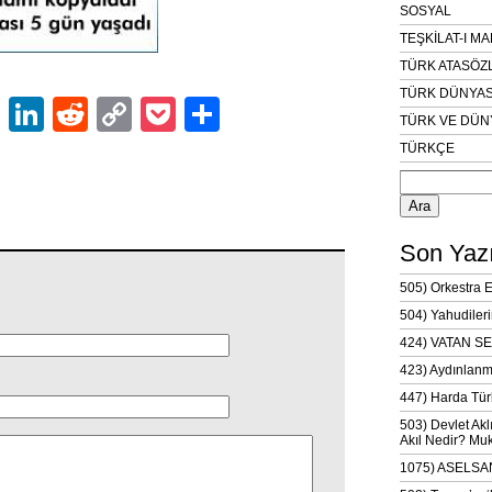
SOSYAL
TEŞKİLAT-I M
TÜRK ATASÖZ
TÜRK DÜNYAS
ok
er
atsApp
Email
LinkedIn
Reddit
Copy
Pocket
Share
TÜRK VE DÜN
Link
TÜRKÇE
Arama:
Son Yazı
505) Orkestra 
504) Yahudileri
424) VATAN SE
423) Aydınlanm
447) Harda Tür
503) Devlet Akl
Akıl Nedir? Muk
1075) ASELSAN