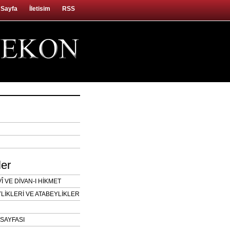
 Sayfa
İletisim
RSS
ler
 VE DİVAN-I HİKMET
LİKLERİ VE ATABEYLİKLER
SAYFASI