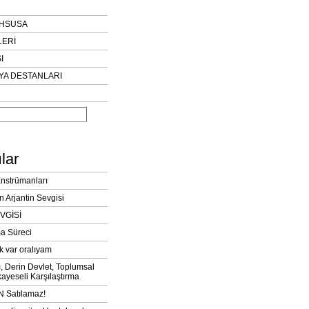
AHSUSA
LERİ
I
YA DESTANLARI
lar
Enstrümanları
n Arjantin Sevgisi
VGİSİ
a Süreci
k var oralıyam
ı, Derin Devlet, Toplumsal
ayeseli Karşılaştırma
 Satılamaz!