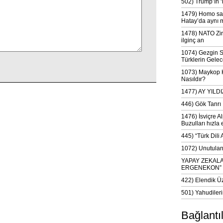
502) Trump’ın 
1479) Homo sap
Hatay’da aynı 
1478) NATO Zir
ilginç an
1074) Gezgin S
Türklerin Gelec
1073) Maykop Kü
Nasıldır?
1477) AY YIL
446) Gök Tanrı 
1476) İsviçre Al
Buzulları hızla 
445) “Türk Dili
1072) Unutulan 
YAPAY ZEKAL
ERGENEKON”
422) Elendik Ü
501) Yahudileri
Bağlantı