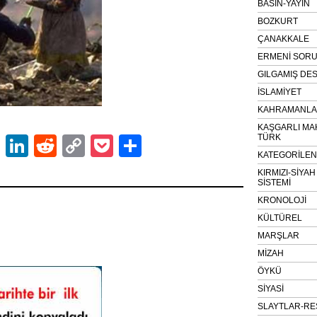
BASIN-YAYIN
BOZKURT
ÇANAKKALE
ERMENİ SOR
GILGAMIŞ DES
İSLAMİYET
KAHRAMANLAR
KAŞGARLI MA
TÜRK
ok
er
atsApp
Email
LinkedIn
Reddit
Copy
Pocket
Share
KATEGORİLE
Link
KIRMIZI-SİYA
SİSTEMİ
KRONOLOJİ
KÜLTÜREL
MARŞLAR
MİZAH
ÖYKÜ
SİYASİ
SLAYTLAR-RE