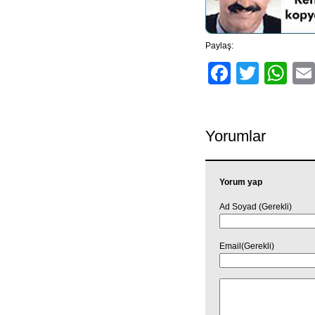
Paylaş:
Facebo
Twitt
Wh
Yorumlar
Yorum yap
Ad Soyad (Gerekli)
Email(Gerekli)