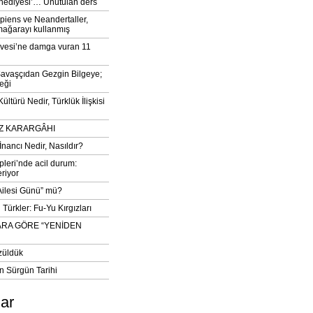
‘hediyesi’… Unutulan ders
iens ve Neandertaller,
mağarayı kullanmış
vesi’ne damga vuran 11
avaşçıdan Gezgin Bilgeye;
eği
ltürü Nedir, Türklük İlişkisi
DIZ KARARGÂHI
İnancı Nedir, Nasıldır?
pleri’nde acil durum:
eriyor
 Ailesi Günü” mü?
Türkler: Fu-Yu Kırgızları
ARA GÖRE “YENİDEN
züldük
n Sürgün Tarihi
lar