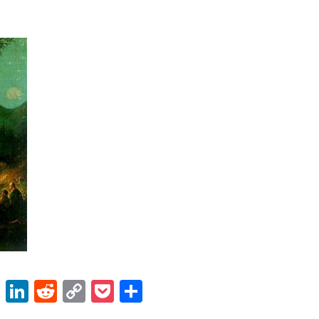
ok
er
atsApp
Email
LinkedIn
Reddit
Copy
Pocket
Share
Link