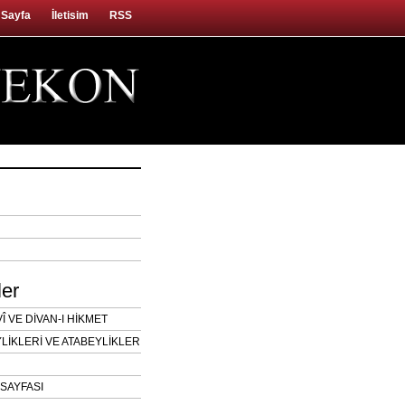
 Sayfa
İletisim
RSS
ler
 VE DİVAN-I HİKMET
LİKLERİ VE ATABEYLİKLER
SAYFASI