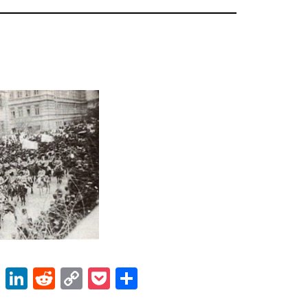
ok
er
atsApp
Email
LinkedIn
Reddit
Copy
Pocket
Share
Link