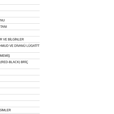
UNU
TANI
 VE BİLGİNLER
HMUD VE DİVANÜ LÜGATİ'T
NMEMİŞ
H (RED-BLACK) BRİÇ
SİMLER