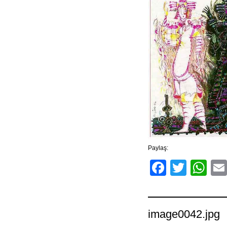
Paylaş:
Facebo
Twitt
Wh
image0042.jpg