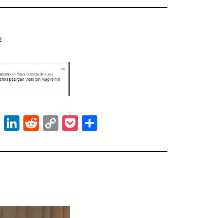
12
ok
er
atsApp
Email
LinkedIn
Reddit
Copy
Pocket
Share
Link
2