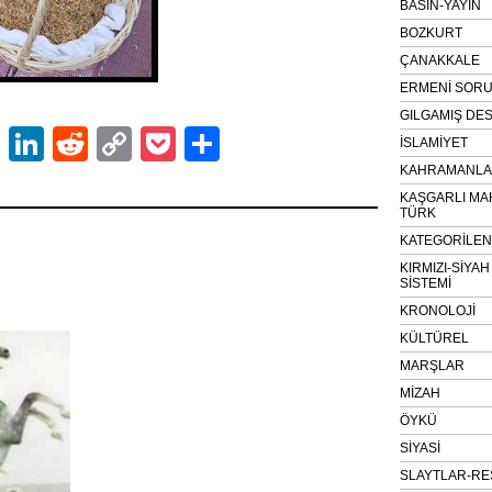
BASIN-YAYIN
BOZKURT
ÇANAKKALE
ERMENİ SOR
GILGAMIŞ DES
ok
er
atsApp
Email
LinkedIn
Reddit
Copy
Pocket
Share
İSLAMİYET
Link
KAHRAMANLAR
KAŞGARLI MA
TÜRK
KATEGORİLE
KIRMIZI-SİYA
SİSTEMİ
KRONOLOJİ
KÜLTÜREL
MARŞLAR
MİZAH
ÖYKÜ
SİYASİ
SLAYTLAR-RE