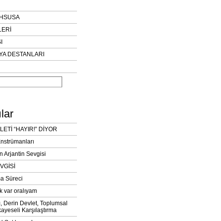
AHSUSA
LERİ
I
YA DESTANLARI
lar
LETİ “HAYIR!” DİYOR
Enstrümanları
n Arjantin Sevgisi
VGİSİ
a Süreci
k var oralıyam
ı, Derin Devlet, Toplumsal
ayeseli Karşılaştırma