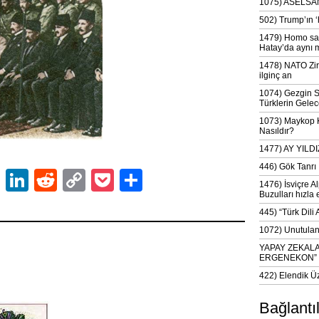
1075) ASELSAN
502) Trump’ın 
1479) Homo sap
Hatay’da aynı 
1478) NATO Zir
ilginç an
1074) Gezgin S
Türklerin Gelec
1073) Maykop Kü
Nasıldır?
1477) AY YIL
446) Gök Tanrı 
ok
er
atsApp
Email
LinkedIn
Reddit
Copy
Pocket
Share
1476) İsviçre Al
Buzulları hızla 
Link
445) “Türk Dili
1072) Unutulan 
YAPAY ZEKAL
ERGENEKON”
422) Elendik Ü
Bağlantı