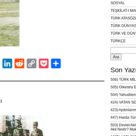
SOSYAL
TEŞKİLAT-I M
TÜRK ATASÖZ
TÜRK DÜNYAS
TÜRK VE DÜN
TÜRKÇE
Arama:
ok
er
atsApp
Email
LinkedIn
Reddit
Copy
Pocket
Share
Son Yazı
Link
506) TÜRK MİL
505) Orkestra 
504) Yahudileri
13
424) VATAN SE
423) Aydınlanm
447) Harda Tür
503) Devlet Akl
Akıl Nedir? Muk