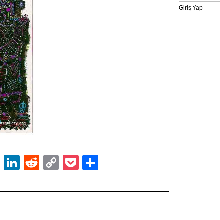
Giriş Yap
ok
er
atsApp
Email
LinkedIn
Reddit
Copy
Pocket
Share
Link