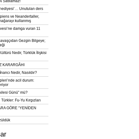
 Satılamaz!
‘hediyesi’… Unutulan ders
iens ve Neandertaller,
mağarayı kullanmış
vesi’ne damga vuran 11
avaşçıdan Gezgin Bilgeye;
eği
ltürü Nedir, Türklük İlişkisi
DIZ KARARGÂHI
İnancı Nedir, Nasıldır?
pleri’nde acil durum:
eriyor
 Ailesi Günü” mü?
Türkler: Fu-Yu Kırgızları
ARA GÖRE “YENİDEN
züldük
lar