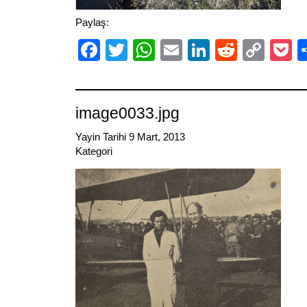
Paylaş:
Facebook
Twitter
WhatsApp
Email
LinkedIn
Reddit
Cop
P
Link
image0033.jpg
Yayin Tarihi 9 Mart, 2013
Kategori