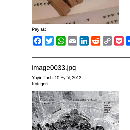
Paylaş:
Facebook
Twitter
WhatsApp
Email
LinkedIn
Reddit
Cop
P
Link
image0033.jpg
Yayin Tarihi 10 Eylül, 2013
Kategori