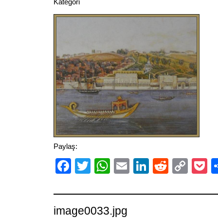
Kategori
Paylaş:
Facebook
Twitter
WhatsApp
Email
LinkedIn
Reddit
Cop
P
Link
image0033.jpg