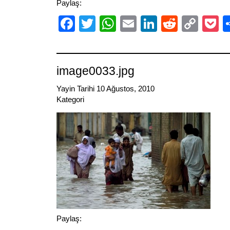
Paylaş:
Facebook
Twitter
WhatsApp
Email
LinkedIn
Reddit
Cop
P
Link
image0033.jpg
Yayin Tarihi 10 Ağustos, 2010
Kategori
Paylaş: