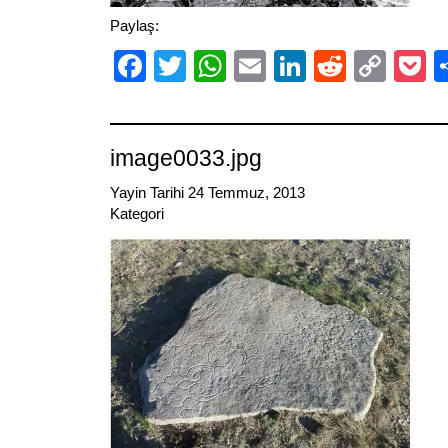
Paylaş:
Facebook
Twitter
WhatsApp
Email
LinkedIn
Reddit
Cop
P
Link
image0033.jpg
Yayin Tarihi 24 Temmuz, 2013
Kategori