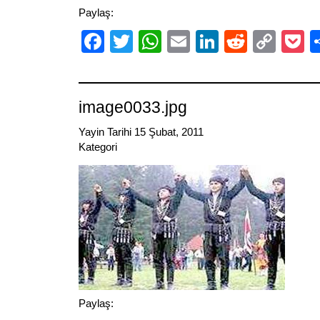
Paylaş:
Facebook
Twitter
WhatsApp
Email
LinkedIn
Reddit
Cop
P
Link
image0033.jpg
Yayin Tarihi 15 Şubat, 2011
Kategori
Paylaş: