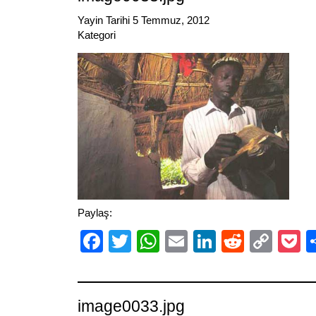
Yayin Tarihi 5 Temmuz, 2012
Kategori
Paylaş:
Facebook
Twitter
WhatsApp
Email
LinkedIn
Reddit
Cop
P
Link
image0033.jpg