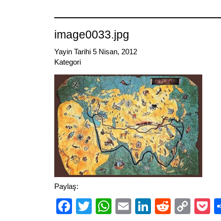
Link
image0033.jpg
Yayin Tarihi 5 Nisan, 2012
Kategori
Paylaş:
Facebook
Twitter
WhatsApp
Email
LinkedIn
Reddit
Cop
P