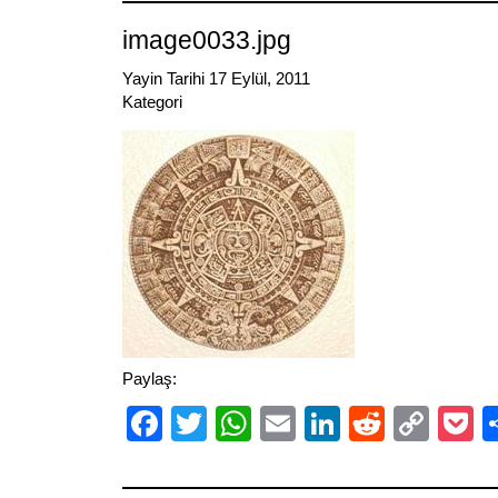
image0033.jpg
Yayin Tarihi 17 Eylül, 2011
Kategori
Paylaş:
Facebook
Twitter
WhatsApp
Email
LinkedIn
Reddit
Cop
P
Link