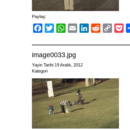
Paylaş:
Facebook
Twitter
WhatsApp
Email
LinkedIn
Reddit
Cop
P
Link
image0033.jpg
Yayin Tarihi 19 Aralık, 2012
Kategori