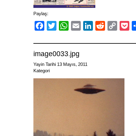
Paylaş:
Facebook
Twitter
WhatsApp
Email
LinkedIn
Reddit
Cop
P
Link
image0033.jpg
Yayin Tarihi 13 Mayıs, 2011
Kategori