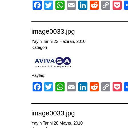
Facebook
Twitter
WhatsApp
Email
LinkedIn
Reddit
Cop
P
Link
image0033.jpg
Yayin Tarihi 22 Haziran, 2010
Kategori
Paylaş:
Facebook
Twitter
WhatsApp
Email
LinkedIn
Reddit
Cop
P
Link
image0033.jpg
Yayin Tarihi 28 Mayıs, 2010