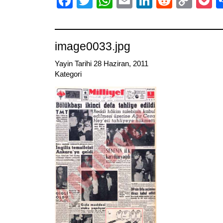
Facebook
Twitter
WhatsApp
Email
LinkedIn
Reddit
Cop
P
Link
image0033.jpg
Yayin Tarihi 28 Haziran, 2011
Kategori