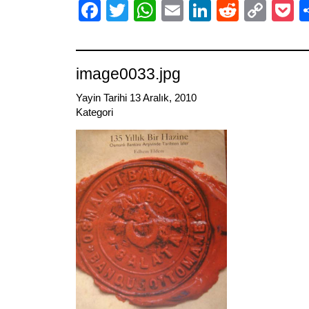
Facebook
Twitter
WhatsApp
Email
LinkedIn
Reddit
Cop
P
Link
image0033.jpg
Yayin Tarihi 13 Aralık, 2010
Kategori