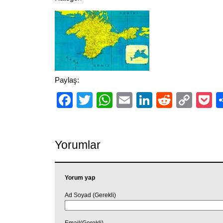
Paylaş:
Facebook
Twitter
WhatsApp
Email
LinkedIn
Reddit
Cop
P
Link
Yorumlar
Yorum yap
Ad Soyad (Gerekli)