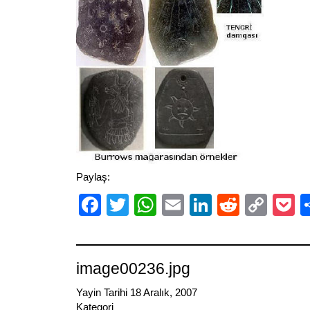
Paylaş:
Facebook
Twitter
WhatsApp
Email
LinkedIn
Reddit
Cop
P
Link
image00236.jpg
Yayin Tarihi 18 Aralık, 2007
Kategori