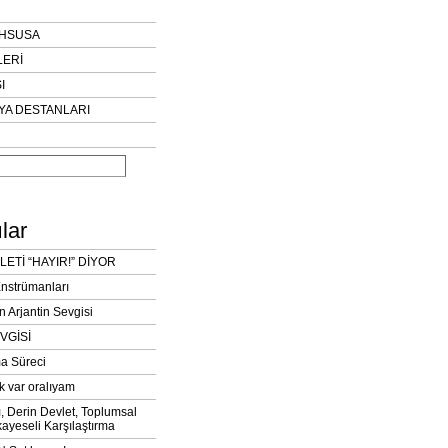
AHSUSA
LERİ
I
YA DESTANLARI
lar
LETİ “HAYIR!” DİYOR
Enstrümanları
n Arjantin Sevgisi
VGİSİ
a Süreci
k var oralıyam
ı, Derin Devlet, Toplumsal
ayeseli Karşılaştırma