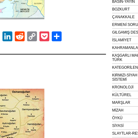
BASIN-YAYIN
BOZKURT
ÇANAKKALE
ERMENİ SOR
GILGAMIŞ DES
ok
er
atsApp
Email
LinkedIn
Reddit
Copy
Pocket
Share
İSLAMİYET
Link
KAHRAMANLAR
KAŞGARLI MA
TÜRK
KATEGORİLE
KIRMIZI-SİYA
SİSTEMİ
KRONOLOJİ
KÜLTÜREL
MARŞLAR
MİZAH
ÖYKÜ
SİYASİ
SLAYTLAR-RE