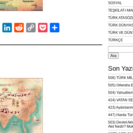
SOSYAL
TEŞKİLAT-I M
TÜRK ATASÖZ
ok
er
atsApp
Email
LinkedIn
Reddit
Copy
Pocket
Share
TÜRK DÜNYAS
TÜRK VE DÜN
Link
TÜRKÇE
Arama:
Son Yazı
506) TÜRK MİL
505) Orkestra 
504) Yahudileri
424) VATAN SE
423) Aydınlanm
447) Harda Tür
503) Devlet Akl
Akıl Nedir? Muk