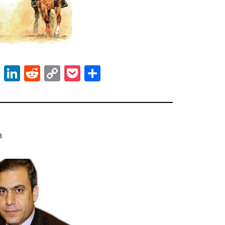
ok
er
atsApp
Email
LinkedIn
Reddit
Copy
Pocket
Share
Link
13