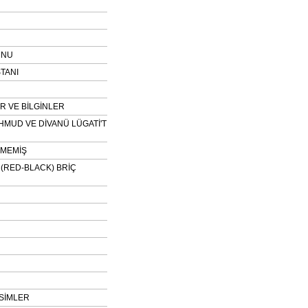
UNU
TANI
 VE BİLGİNLER
HMUD VE DİVANÜ LÜGATİ'T
NMEMİŞ
H (RED-BLACK) BRİÇ
SİMLER