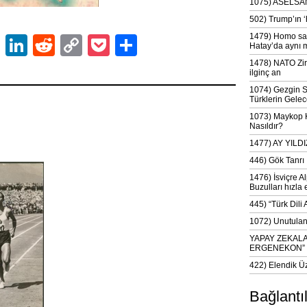
1075) ASELSAN
502) Trump’ın 
1479) Homo sap
ok
er
atsApp
Email
LinkedIn
Reddit
Copy
Pocket
Share
Hatay’da aynı 
Link
1478) NATO Zir
ilginç an
1074) Gezgin S
Türklerin Gelec
1073) Maykop Kü
Nasıldır?
1477) AY YIL
446) Gök Tanrı 
1476) İsviçre Al
Buzulları hızla 
445) “Türk Dili
1072) Unutulan 
YAPAY ZEKAL
ERGENEKON”
422) Elendik Ü
Bağlantı