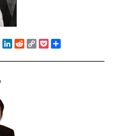
ok
er
atsApp
Email
LinkedIn
Reddit
Copy
Pocket
Share
Link
13