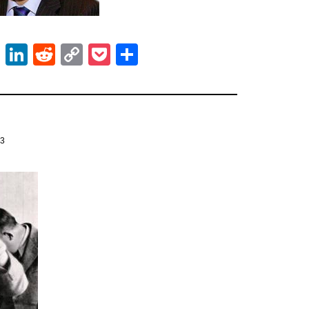
ok
er
atsApp
Email
LinkedIn
Reddit
Copy
Pocket
Share
Link
13