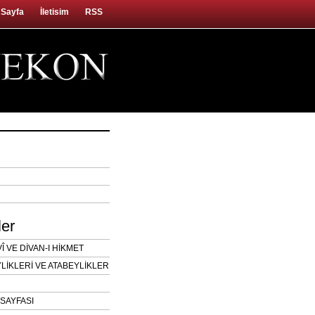
 Sayfa
İletisim
RSS
ler
 VE DİVAN-I HİKMET
LİKLERİ VE ATABEYLİKLER
SAYFASI