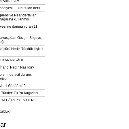
 Satılamaz!
‘hediyesi’… Unutulan ders
iens ve Neandertaller,
mağarayı kullanmış
vesi’ne damga vuran 11
avaşçıdan Gezgin Bilgeye;
eği
ltürü Nedir, Türklük İlişkisi
DIZ KARARGÂHI
İnancı Nedir, Nasıldır?
pleri’nde acil durum:
eriyor
 Ailesi Günü” mü?
Türkler: Fu-Yu Kırgızları
ARA GÖRE “YENİDEN
züldük
lar