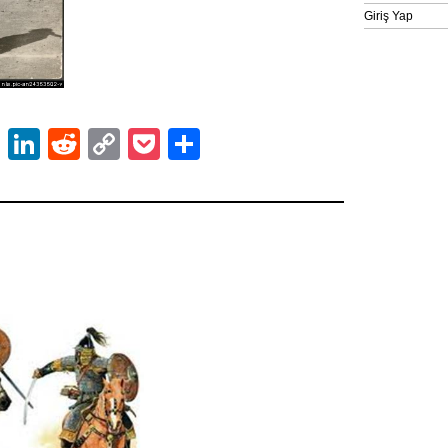
Giriş Yap
ok
er
atsApp
Email
LinkedIn
Reddit
Copy
Pocket
Share
Link