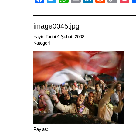
Link
image0045.jpg
Yayin Tarihi 4 Şubat, 2008
Kategori
Paylaş: