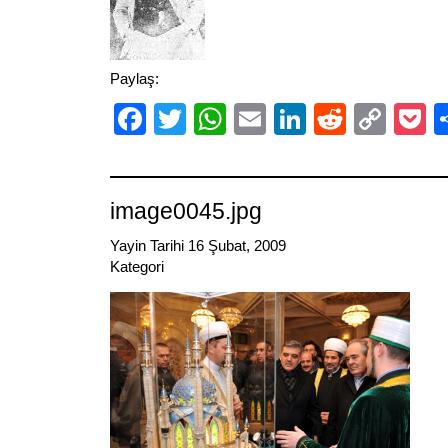
Paylaş:
Facebook
Twitter
WhatsApp
Email
LinkedIn
Reddit
Cop
P
Link
image0045.jpg
Yayin Tarihi 16 Şubat, 2009
Kategori