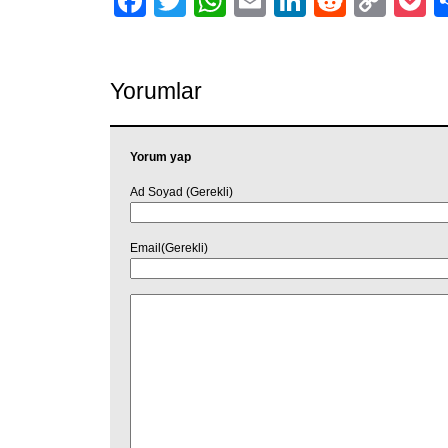
Facebook
Twitter
WhatsApp
Email
LinkedIn
Reddit
Cop
P
Link
Yorumlar
Yorum yap
Ad Soyad (Gerekli)
Email(Gerekli)