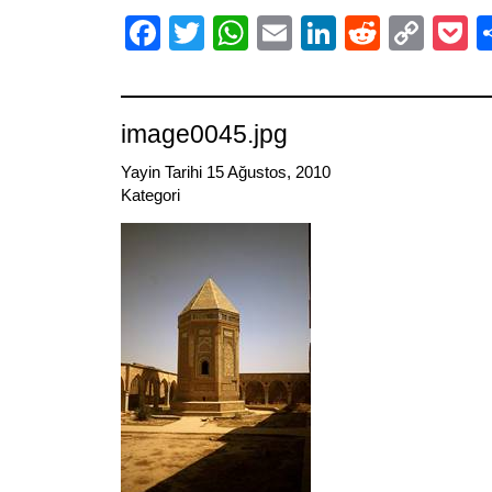
Facebook
Twitter
WhatsApp
Email
LinkedIn
Reddit
Cop
P
Link
image0045.jpg
Yayin Tarihi 15 Ağustos, 2010
Kategori