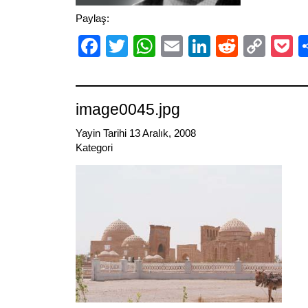
Paylaş:
Facebook
Twitter
WhatsApp
Email
LinkedIn
Reddit
Cop
P
Link
image0045.jpg
Yayin Tarihi 13 Aralık, 2008
Kategori