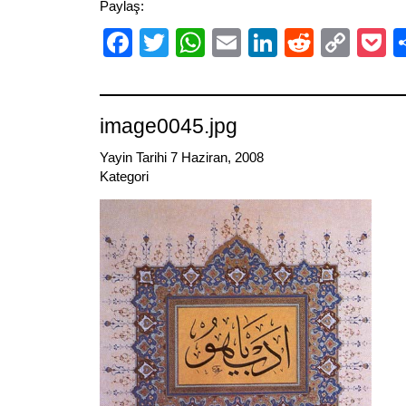
Paylaş:
Facebook
Twitter
WhatsApp
Email
LinkedIn
Reddit
Cop
P
Link
image0045.jpg
Yayin Tarihi 7 Haziran, 2008
Kategori