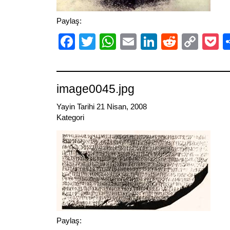
Paylaş:
Facebook
Twitter
WhatsApp
Email
LinkedIn
Reddit
Cop
P
Link
image0045.jpg
Yayin Tarihi 21 Nisan, 2008
Kategori
Paylaş: