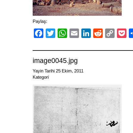
Paylaş:
Facebook
Twitter
WhatsApp
Email
LinkedIn
Reddit
Cop
P
Link
image0045.jpg
Yayin Tarihi 25 Ekim, 2011
Kategori