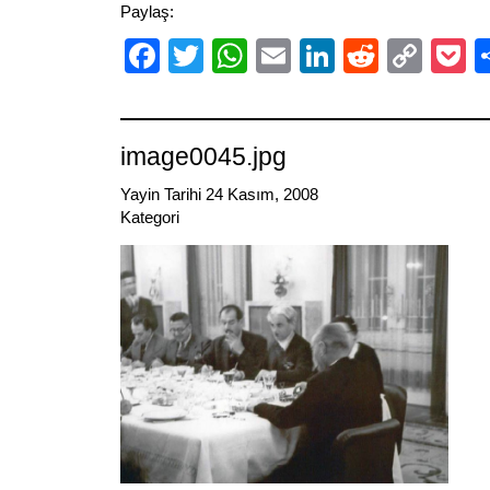
Paylaş:
Facebook
Twitter
WhatsApp
Email
LinkedIn
Reddit
Cop
P
Link
image0045.jpg
Yayin Tarihi 24 Kasım, 2008
Kategori