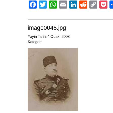
Facebook
Twitter
WhatsApp
Email
LinkedIn
Reddit
Cop
P
Link
image0045.jpg
Yayin Tarihi 4 Ocak, 2008
Kategori