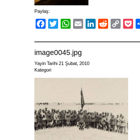
Paylaş:
Facebook
Twitter
WhatsApp
Email
LinkedIn
Reddit
Cop
P
Link
image0045.jpg
Yayin Tarihi 21 Şubat, 2010
Kategori