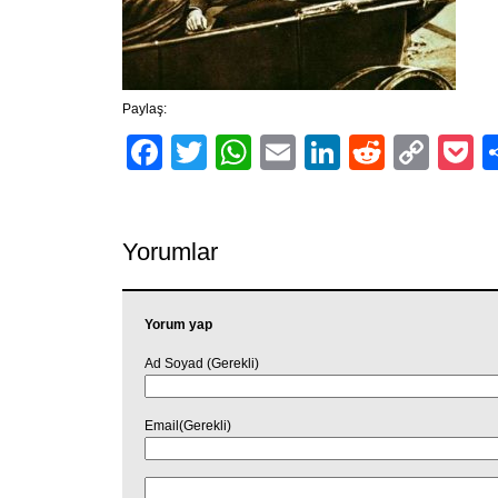
Paylaş:
Facebook
Twitter
WhatsApp
Email
LinkedIn
Reddit
Cop
P
Link
Yorumlar
Yorum yap
Ad Soyad (Gerekli)
Email(Gerekli)