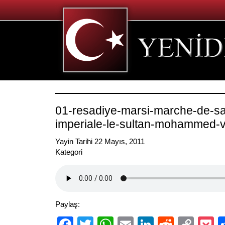
01-resadiye-marsi-marche-de-sa
imperiale-le-sultan-mohammed-
Yayin Tarihi 22 Mayıs, 2011
Kategori
Paylaş:
Facebook
Twitter
WhatsApp
Email
LinkedIn
Reddit
Cop
P