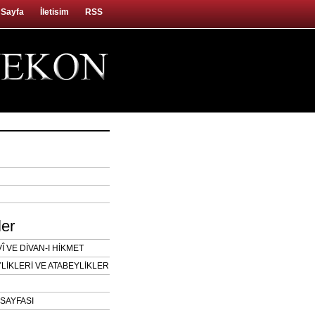
 Sayfa
İletisim
RSS
ler
 VE DİVAN-I HİKMET
LİKLERİ VE ATABEYLİKLER
SAYFASI