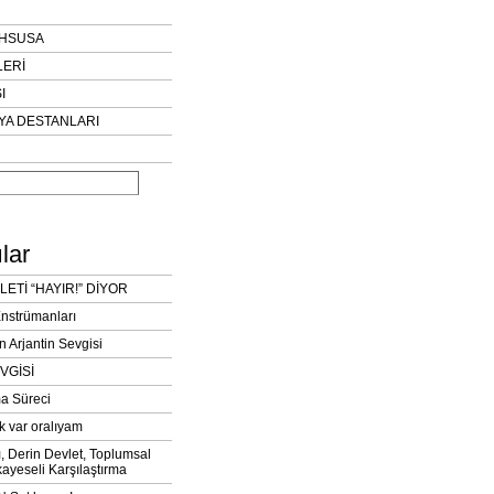
AHSUSA
LERİ
I
YA DESTANLARI
lar
LETİ “HAYIR!” DİYOR
Enstrümanları
n Arjantin Sevgisi
VGİSİ
a Süreci
k var oralıyam
ı, Derin Devlet, Toplumsal
ayeseli Karşılaştırma