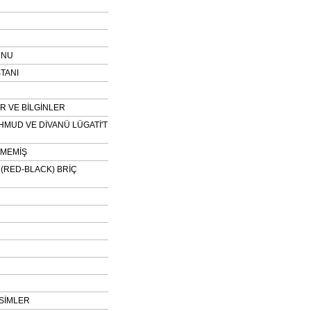
UNU
TANI
 VE BİLGİNLER
HMUD VE DİVANÜ LÜGATİ'T
NMEMİŞ
H (RED-BLACK) BRİÇ
SİMLER