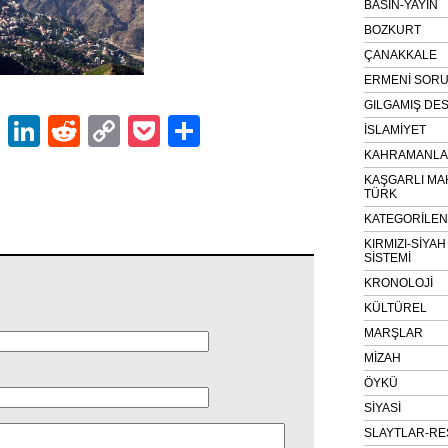
BASIN-YAYIN
BOZKURT
ÇANAKKALE
ERMENİ SOR
GILGAMIŞ DES
ok
er
atsApp
Email
LinkedIn
Reddit
Copy
Pocket
Share
İSLAMİYET
Link
KAHRAMANLAR
KAŞGARLI MA
TÜRK
KATEGORİLE
KIRMIZI-SİYA
SİSTEMİ
KRONOLOJİ
KÜLTÜREL
MARŞLAR
MİZAH
ÖYKÜ
SİYASİ
SLAYTLAR-RE