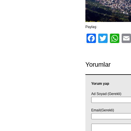
Paylaş:
Facebo
Twitt
Wh
Yorumlar
Yorum yap
Ad Soyad (Gerekli)
Email(Gerekli)