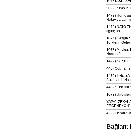
1075) ASELSAN
502) Trump’ın 
1479) Homo sap
Hatay’da aynı 
1478) NATO Zir
ilginç an
1074) Gezgin S
Türklerin Gelec
1073) Maykop Kü
Nasıldır?
1477) AY YIL
446) Gök Tanrı 
1476) İsviçre Al
Buzulları hızla 
445) “Türk Dili
1072) Unutulan 
YAPAY ZEKAL
ERGENEKON”
422) Elendik Ü
Bağlantı