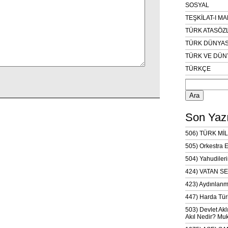
SOSYAL
TEŞKİLAT-I M
TÜRK ATASÖZ
TÜRK DÜNYAS
TÜRK VE DÜN
TÜRKÇE
Arama:
Son Yazı
506) TÜRK MİL
505) Orkestra 
504) Yahudileri
424) VATAN SE
423) Aydınlanm
447) Harda Tür
503) Devlet Akl
Akıl Nedir? Muk