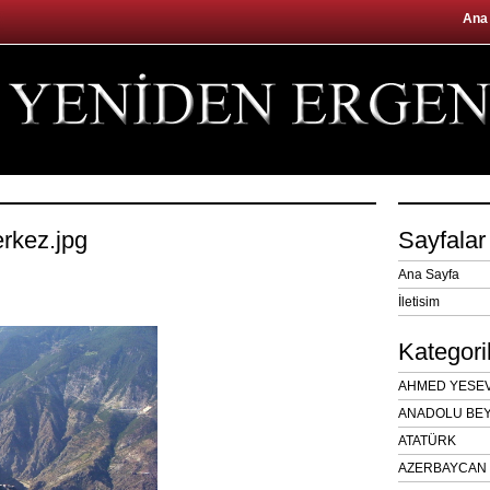
Ana
erkez.jpg
Sayfalar
Ana Sayfa
İletisim
Kategori
AHMED YESEVÎ
ANADOLU BEY
ATATÜRK
AZERBAYCAN 