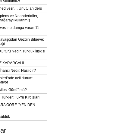
 Satılamaz!
‘hediyesi’… Unutulan ders
iens ve Neandertaller,
mağarayı kullanmış
vesi’ne damga vuran 11
avaşçıdan Gezgin Bilgeye;
eği
ltürü Nedir, Türklük İlişkisi
DIZ KARARGÂHI
İnancı Nedir, Nasıldır?
pleri’nde acil durum:
eriyor
 Ailesi Günü” mü?
Türkler: Fu-Yu Kırgızları
ARA GÖRE “YENİDEN
züldük
lar