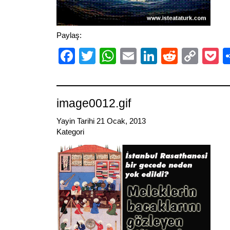
Paylaş:
Facebook
Twitter
WhatsApp
Email
LinkedIn
Reddit
Cop
P
Link
image0012.gif
Yayin Tarihi 21 Ocak, 2013
Kategori