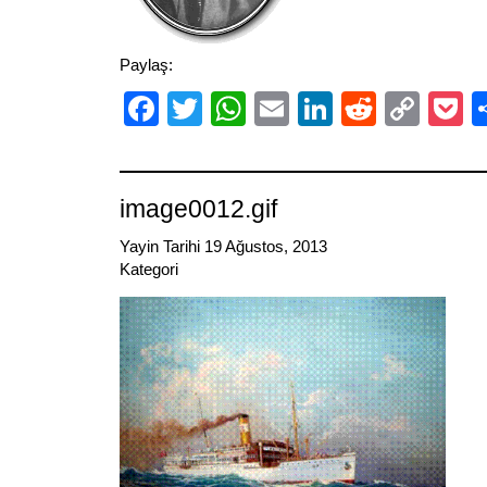
Paylaş:
Facebook
Twitter
WhatsApp
Email
LinkedIn
Reddit
Cop
P
Link
image0012.gif
Yayin Tarihi 19 Ağustos, 2013
Kategori