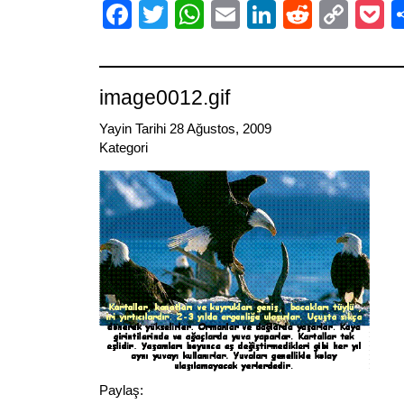
Facebook
Twitter
WhatsApp
Email
LinkedIn
Reddit
Cop
P
Link
image0012.gif
Yayin Tarihi 28 Ağustos, 2009
Kategori
Paylaş: