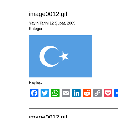
image0012.gif
Yayin Tarihi 12 Şubat, 2009
Kategori
Paylaş:
Facebook
Twitter
WhatsApp
Email
LinkedIn
Reddit
Cop
P
Link
image0012.gif