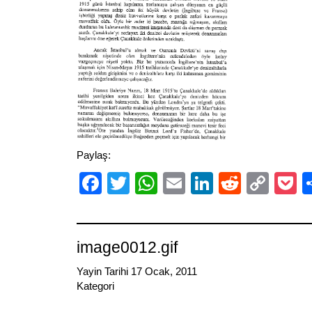
Paylaş:
Facebook
Twitter
WhatsApp
Email
LinkedIn
Reddit
Cop
P
Link
image0012.gif
Yayin Tarihi 17 Ocak, 2011
Kategori