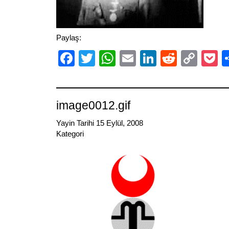
Paylaş:
Facebook
Twitter
WhatsApp
Email
LinkedIn
Reddit
Cop
P
Link
image0012.gif
Yayin Tarihi 15 Eylül, 2008
Kategori