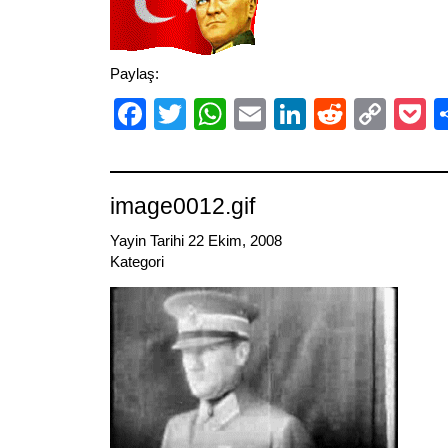
Paylaş:
Facebook
Twitter
WhatsApp
Email
LinkedIn
Reddit
Cop
P
Link
image0012.gif
Yayin Tarihi 22 Ekim, 2008
Kategori