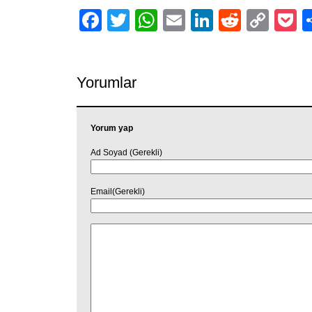
Facebook
Twitter
WhatsApp
Email
LinkedIn
Reddit
Cop
P
Link
Yorumlar
Yorum yap
Ad Soyad (Gerekli)
Email(Gerekli)