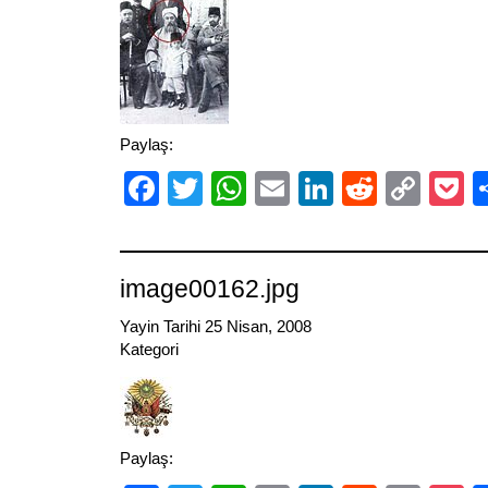
Paylaş:
Facebook
Twitter
WhatsApp
Email
LinkedIn
Reddit
Cop
P
Link
image00162.jpg
Yayin Tarihi 25 Nisan, 2008
Kategori
Paylaş: