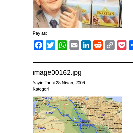
Paylaş:
Facebook
Twitter
WhatsApp
Email
LinkedIn
Reddit
Cop
P
Link
image00162.jpg
Yayin Tarihi 28 Nisan, 2009
Kategori