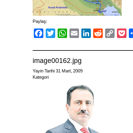
Paylaş:
Facebook
Twitter
WhatsApp
Email
LinkedIn
Reddit
Cop
P
Link
image00162.jpg
Yayin Tarihi 31 Mart, 2009
Kategori