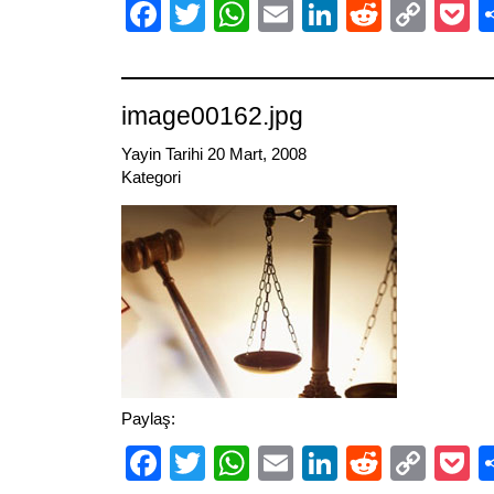
Facebook
Twitter
WhatsApp
Email
LinkedIn
Reddit
Cop
P
Link
image00162.jpg
Yayin Tarihi 20 Mart, 2008
Kategori
Paylaş:
Facebook
Twitter
WhatsApp
Email
LinkedIn
Reddit
Cop
P