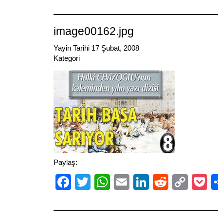
Link
image00162.jpg
Yayin Tarihi 17 Şubat, 2008
Kategori
Paylaş:
Facebook
Twitter
WhatsApp
Email
LinkedIn
Reddit
Cop
P
Link