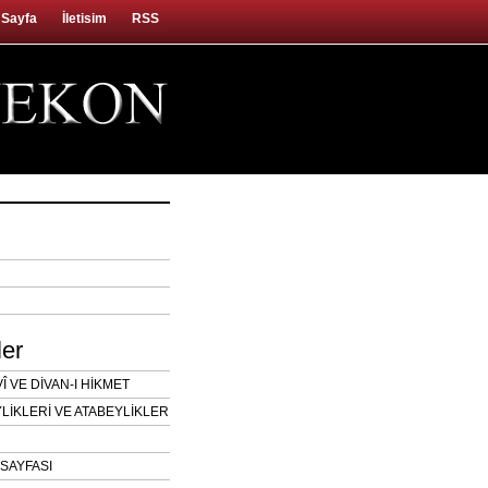
 Sayfa
İletisim
RSS
ler
 VE DİVAN-I HİKMET
LİKLERİ VE ATABEYLİKLER
SAYFASI