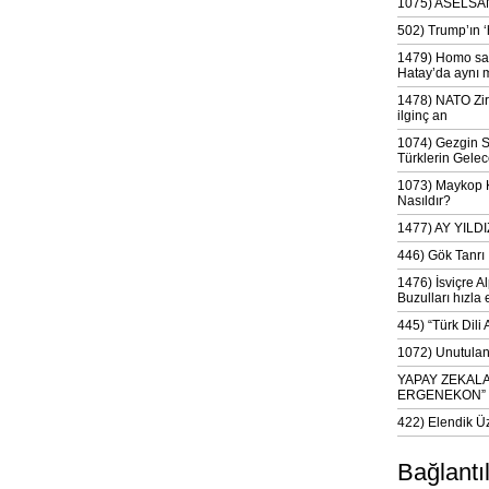
1075) ASELSAN
502) Trump’ın 
1479) Homo sap
Hatay’da aynı 
1478) NATO Zir
ilginç an
1074) Gezgin S
Türklerin Gelec
1073) Maykop Kü
Nasıldır?
1477) AY YIL
446) Gök Tanrı 
1476) İsviçre Al
Buzulları hızla 
445) “Türk Dili
1072) Unutulan 
YAPAY ZEKAL
ERGENEKON”
422) Elendik Ü
Bağlantı