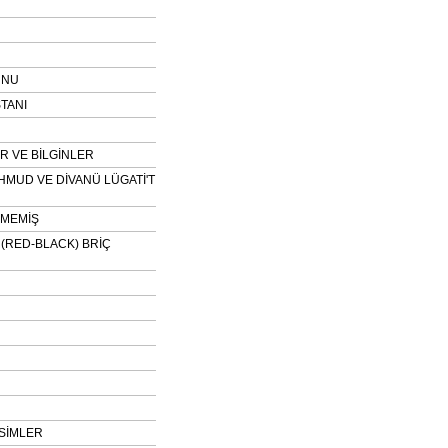
UNU
TANI
 VE BİLGİNLER
HMUD VE DİVANÜ LÜGATİ'T
NMEMİŞ
H (RED-BLACK) BRİÇ
SİMLER