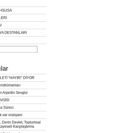
AHSUSA
LERİ
I
YA DESTANLARI
lar
LETİ “HAYIR!” DİYOR
Enstrümanları
n Arjantin Sevgisi
VGİSİ
a Süreci
k var oralıyam
ı, Derin Devlet, Toplumsal
ayeseli Karşılaştırma