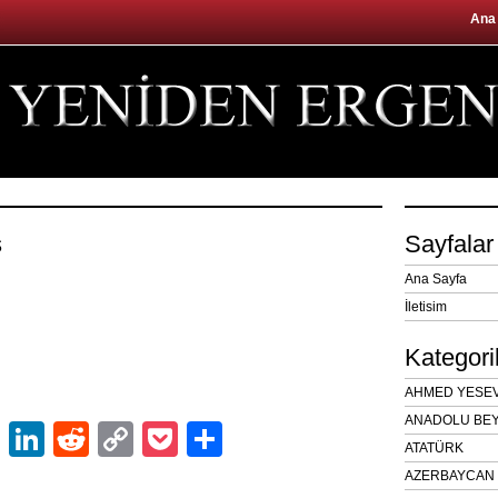
Ana
s
Sayfalar
Ana Sayfa
İletisim
Kategori
AHMED YESEVÎ
ANADOLU BEY
ok
er
atsApp
Email
LinkedIn
Reddit
Copy
Pocket
Share
ATATÜRK
Link
AZERBAYCAN 