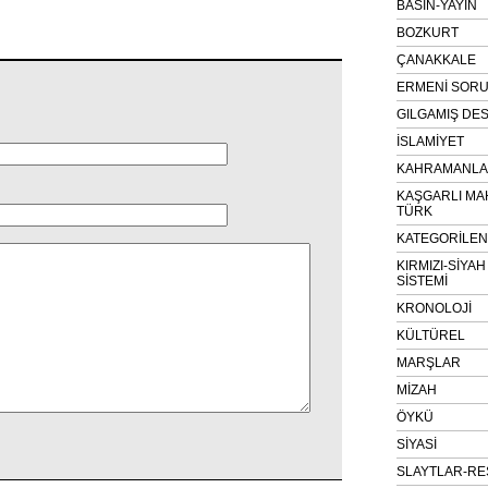
BASIN-YAYIN
BOZKURT
ÇANAKKALE
ERMENİ SOR
GILGAMIŞ DES
İSLAMİYET
KAHRAMANLAR
KAŞGARLI MA
TÜRK
KATEGORİLE
KIRMIZI-SİYA
SİSTEMİ
KRONOLOJİ
KÜLTÜREL
MARŞLAR
MİZAH
ÖYKÜ
SİYASİ
SLAYTLAR-RE