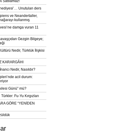
 Satılamaz!
‘hediyesi’… Unutulan ders
iens ve Neandertaller,
mağarayı kullanmış
vesi’ne damga vuran 11
avaşçıdan Gezgin Bilgeye;
eği
ltürü Nedir, Türklük İlişkisi
DIZ KARARGÂHI
İnancı Nedir, Nasıldır?
pleri’nde acil durum:
eriyor
 Ailesi Günü” mü?
Türkler: Fu-Yu Kırgızları
ARA GÖRE “YENİDEN
züldük
lar