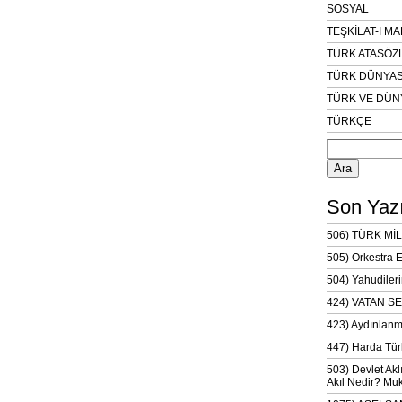
SOSYAL
TEŞKİLAT-I M
TÜRK ATASÖZ
TÜRK DÜNYAS
TÜRK VE DÜN
TÜRKÇE
Arama:
Son Yazı
506) TÜRK MİL
505) Orkestra 
504) Yahudileri
424) VATAN SE
423) Aydınlanm
447) Harda Tür
503) Devlet Akl
Akıl Nedir? Muk