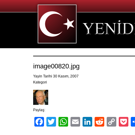
image00820.jpg
Yayin Tarihi 30 Kasım, 2007
Kategori
Paylaş:
Facebook
Twitter
WhatsApp
Email
LinkedIn
Reddit
Cop
P
Link