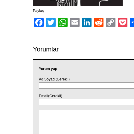
Paylaş:
Facebook
Twitter
WhatsApp
Email
LinkedIn
Reddit
Cop
P
Link
Yorumlar
Yorum yap
Ad Soyad (Gerekli)
Email(Gerekli)