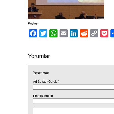
Paylaş:
Facebook
Twitter
WhatsApp
Email
LinkedIn
Reddit
Cop
P
Link
Yorumlar
Yorum yap
Ad Soyad (Gerekli)
Email(Gerekli)