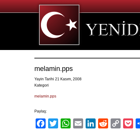
melamin.pps
Yayin Tarihi 21 Kasım, 2008
Kategori
melamin.pps
Paylaş:
Facebook
Twitter
WhatsApp
Email
LinkedIn
Reddit
Cop
P
Link