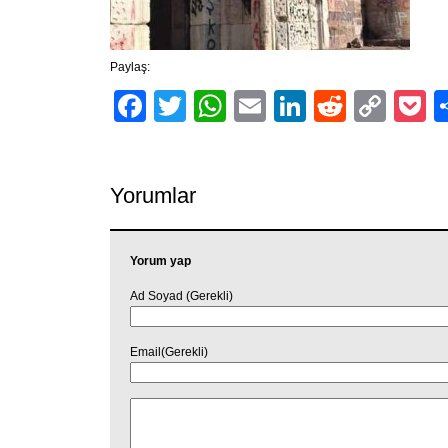
Paylaş:
Facebook
Twitter
WhatsApp
Email
LinkedIn
Reddit
Cop
P
Link
Yorumlar
Yorum yap
Ad Soyad (Gerekli)
Email(Gerekli)