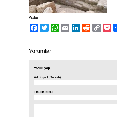
Paylaş:
Facebook
Twitter
WhatsApp
Email
LinkedIn
Reddit
Cop
P
Link
Yorumlar
Yorum yap
Ad Soyad (Gerekli)
Email(Gerekli)