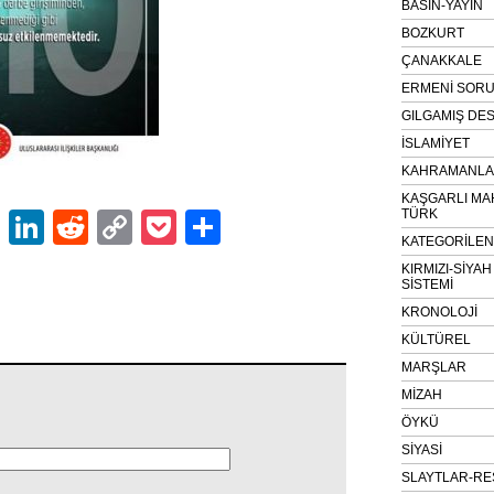
BASIN-YAYIN
BOZKURT
ÇANAKKALE
ERMENİ SOR
GILGAMIŞ DES
İSLAMİYET
KAHRAMANLAR
KAŞGARLI MA
TÜRK
ok
er
atsApp
Email
LinkedIn
Reddit
Copy
Pocket
Share
KATEGORİLE
Link
KIRMIZI-SİYA
SİSTEMİ
KRONOLOJİ
KÜLTÜREL
MARŞLAR
MİZAH
ÖYKÜ
SİYASİ
SLAYTLAR-RE