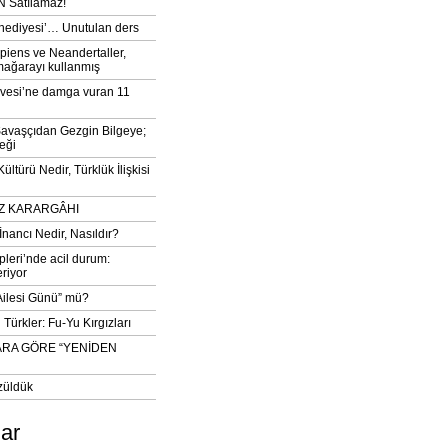
 Satılamaz!
‘hediyesi’… Unutulan ders
iens ve Neandertaller,
mağarayı kullanmış
vesi’ne damga vuran 11
avaşçıdan Gezgin Bilgeye;
eği
ltürü Nedir, Türklük İlişkisi
DIZ KARARGÂHI
İnancı Nedir, Nasıldır?
pleri’nde acil durum:
eriyor
 Ailesi Günü” mü?
Türkler: Fu-Yu Kırgızları
ARA GÖRE “YENİDEN
züldük
lar