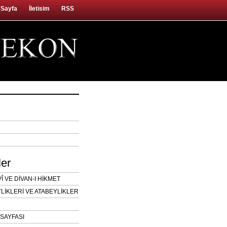
 Sayfa
İletisim
RSS
ler
 VE DİVAN-I HİKMET
LİKLERİ VE ATABEYLİKLER
SAYFASI