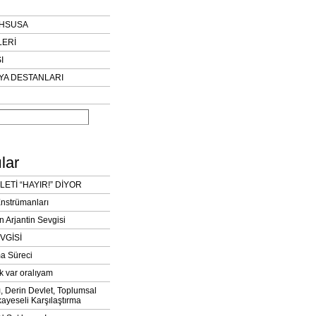
AHSUSA
LERİ
I
YA DESTANLARI
lar
LETİ “HAYIR!” DİYOR
Enstrümanları
n Arjantin Sevgisi
VGİSİ
a Süreci
k var oralıyam
ı, Derin Devlet, Toplumsal
ayeseli Karşılaştırma