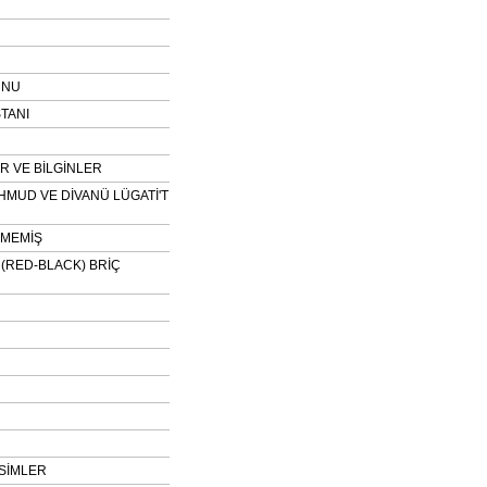
UNU
TANI
 VE BİLGİNLER
HMUD VE DİVANÜ LÜGATİ'T
NMEMİŞ
H (RED-BLACK) BRİÇ
SİMLER