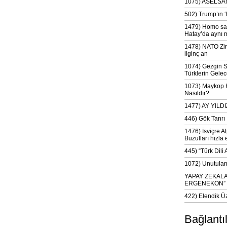
1075) ASELSAN
502) Trump’ın 
1479) Homo sap
Hatay’da aynı 
1478) NATO Zir
ilginç an
1074) Gezgin S
Türklerin Gelec
1073) Maykop Kü
Nasıldır?
1477) AY YIL
446) Gök Tanrı 
1476) İsviçre Al
Buzulları hızla 
445) “Türk Dili
1072) Unutulan 
YAPAY ZEKAL
ERGENEKON”
422) Elendik Ü
Bağlantı