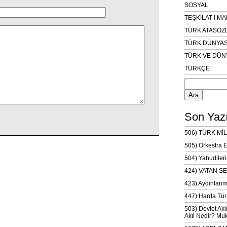
SOSYAL
TEŞKİLAT-I M
TÜRK ATASÖZ
TÜRK DÜNYAS
TÜRK VE DÜN
TÜRKÇE
Arama:
Son Yazı
506) TÜRK MİL
505) Orkestra 
504) Yahudileri
424) VATAN SE
423) Aydınlanm
447) Harda Tür
503) Devlet Akl
Akıl Nedir? Muk