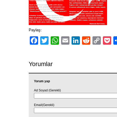
Paylaş:
Facebook
Twitter
WhatsApp
Email
LinkedIn
Reddit
Cop
P
Link
Yorumlar
Yorum yap
Ad Soyad (Gerekli)
Email(Gerekli)