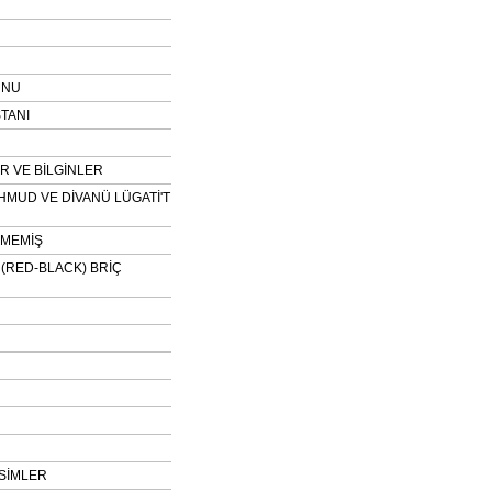
UNU
TANI
 VE BİLGİNLER
HMUD VE DİVANÜ LÜGATİ'T
NMEMİŞ
H (RED-BLACK) BRİÇ
SİMLER