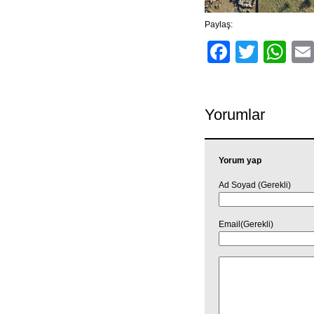
Paylaş:
Facebo
Twitt
Wh
Yorumlar
Yorum yap
Ad Soyad (Gerekli)
Email(Gerekli)