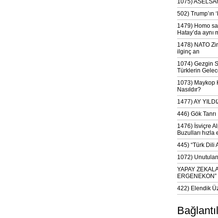
1075) ASELSAN
502) Trump’ın 
1479) Homo sap
Hatay’da aynı 
1478) NATO Zir
ilginç an
1074) Gezgin S
Türklerin Gelec
1073) Maykop Kü
Nasıldır?
1477) AY YIL
446) Gök Tanrı 
1476) İsviçre Al
Buzulları hızla 
445) “Türk Dili
1072) Unutulan 
YAPAY ZEKAL
ERGENEKON”
422) Elendik Ü
Bağlantı