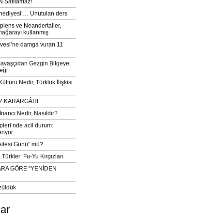
 Satılamaz!
‘hediyesi’… Unutulan ders
iens ve Neandertaller,
mağarayı kullanmış
vesi’ne damga vuran 11
avaşçıdan Gezgin Bilgeye;
eği
ltürü Nedir, Türklük İlişkisi
DIZ KARARGÂHI
İnancı Nedir, Nasıldır?
pleri’nde acil durum:
eriyor
 Ailesi Günü” mü?
Türkler: Fu-Yu Kırgızları
ARA GÖRE “YENİDEN
züldük
lar