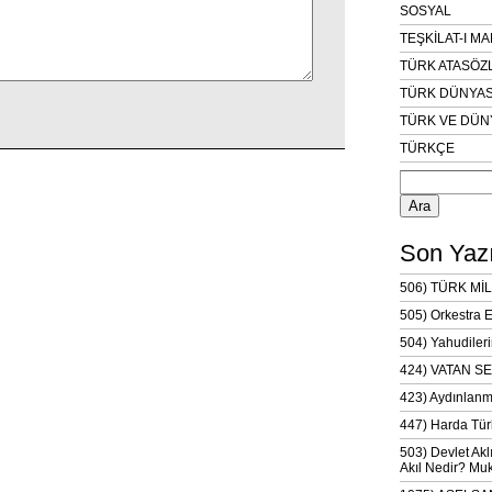
SOSYAL
TEŞKİLAT-I M
TÜRK ATASÖZ
TÜRK DÜNYAS
TÜRK VE DÜN
TÜRKÇE
Arama:
Son Yazı
506) TÜRK MİL
505) Orkestra 
504) Yahudileri
424) VATAN SE
423) Aydınlanm
447) Harda Tür
503) Devlet Akl
Akıl Nedir? Muk