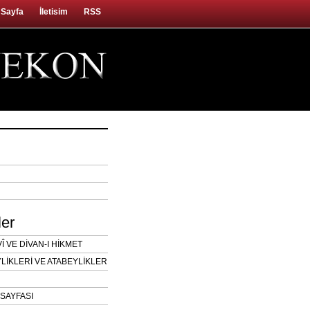
 Sayfa
İletisim
RSS
ler
 VE DİVAN-I HİKMET
LİKLERİ VE ATABEYLİKLER
SAYFASI