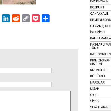
BASIN-YAYIN
BOZKURT
ÇANAKKALE
ok
er
atsApp
Email
LinkedIn
Reddit
Copy
Pocket
Share
ERMENİ SOR
Link
GILGAMIŞ DES
İSLAMİYET
KAHRAMANLAR
KAŞGARLI MA
TÜRK
KATEGORİLE
KIRMIZI-SİYA
SİSTEMİ
KRONOLOJİ
KÜLTÜREL
MARŞLAR
MİZAH
ÖYKÜ
SİYASİ
SLAYTLAR-RE