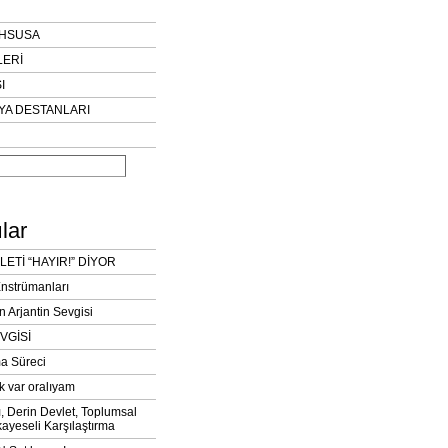
AHSUSA
LERİ
I
YA DESTANLARI
lar
LETİ “HAYIR!” DİYOR
Enstrümanları
n Arjantin Sevgisi
VGİSİ
a Süreci
k var oralıyam
ı, Derin Devlet, Toplumsal
ayeseli Karşılaştırma