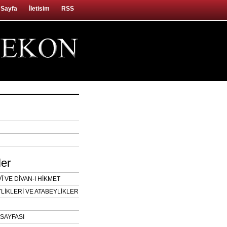
 Sayfa
İletisim
RSS
ler
 VE DİVAN-I HİKMET
LİKLERİ VE ATABEYLİKLER
SAYFASI