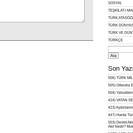
SOSYAL
TEŞKİLAT-I M
TÜRK ATASÖZ
TÜRK DÜNYAS
TÜRK VE DÜN
TÜRKÇE
Arama:
Son Yazı
506) TÜRK MİL
505) Orkestra 
504) Yahudileri
424) VATAN SE
423) Aydınlanm
447) Harda Tür
503) Devlet Akl
Akıl Nedir? Muk