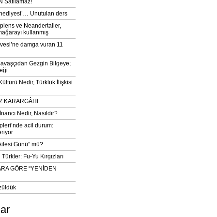
 Satılamaz!
‘hediyesi’… Unutulan ders
iens ve Neandertaller,
mağarayı kullanmış
vesi’ne damga vuran 11
avaşçıdan Gezgin Bilgeye;
eği
ltürü Nedir, Türklük İlişkisi
DIZ KARARGÂHI
İnancı Nedir, Nasıldır?
pleri’nde acil durum:
eriyor
 Ailesi Günü” mü?
Türkler: Fu-Yu Kırgızları
ARA GÖRE “YENİDEN
züldük
lar