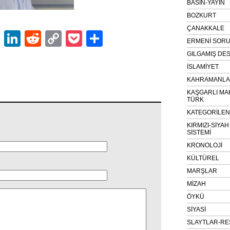
BASIN-YAYIN
BOZKURT
ÇANAKKALE
ok
er
atsApp
Email
LinkedIn
Reddit
Copy
Pocket
Share
ERMENİ SOR
Link
GILGAMIŞ DES
İSLAMİYET
KAHRAMANLAR
KAŞGARLI MA
TÜRK
KATEGORİLE
KIRMIZI-SİYA
SİSTEMİ
KRONOLOJİ
KÜLTÜREL
MARŞLAR
MİZAH
ÖYKÜ
SİYASİ
SLAYTLAR-RE