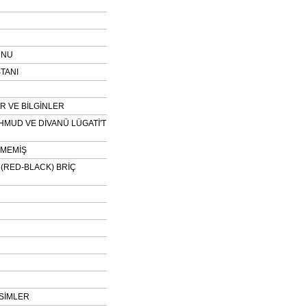
UNU
TANI
 VE BİLGİNLER
HMUD VE DİVANÜ LÜGATİ'T
NMEMİŞ
H (RED-BLACK) BRİÇ
SİMLER