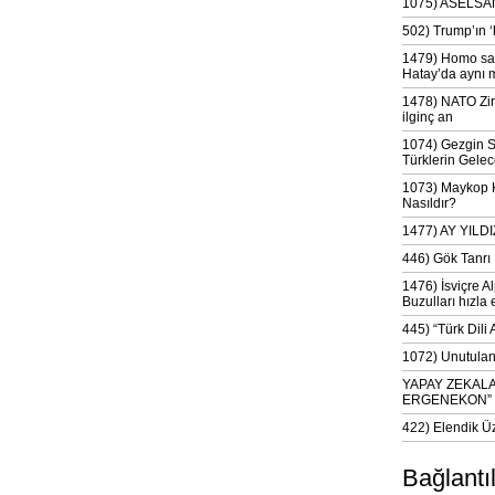
1075) ASELSAN
502) Trump’ın 
1479) Homo sap
Hatay’da aynı 
1478) NATO Zir
ilginç an
1074) Gezgin S
Türklerin Gelec
1073) Maykop Kü
Nasıldır?
1477) AY YIL
446) Gök Tanrı 
1476) İsviçre Al
Buzulları hızla 
445) “Türk Dili
1072) Unutulan 
YAPAY ZEKAL
ERGENEKON”
422) Elendik Ü
Bağlantı