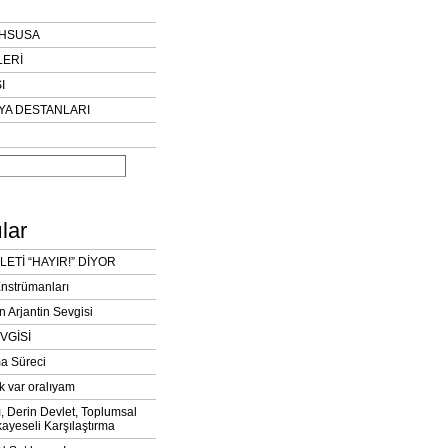
AHSUSA
LERİ
I
YA DESTANLARI
lar
LETİ “HAYIR!” DİYOR
Enstrümanları
n Arjantin Sevgisi
VGİSİ
a Süreci
k var oralıyam
ı, Derin Devlet, Toplumsal
ayeseli Karşılaştırma