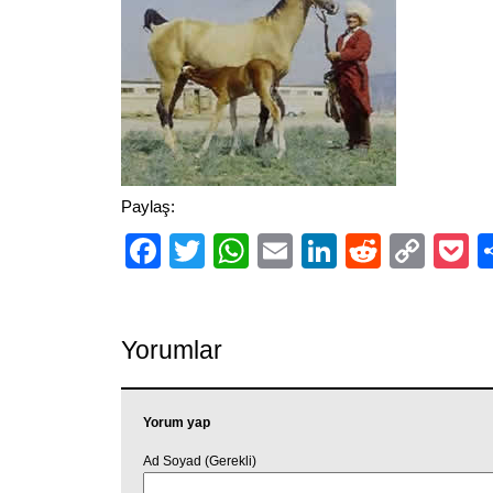
Paylaş:
Facebook
Twitter
WhatsApp
Email
LinkedIn
Reddit
Cop
P
Link
Yorumlar
Yorum yap
Ad Soyad (Gerekli)