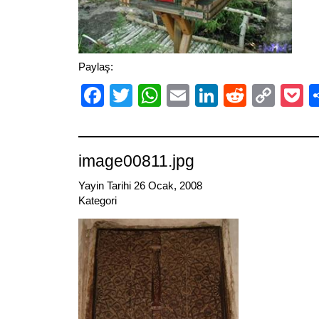
Paylaş:
Facebook
Twitter
WhatsApp
Email
LinkedIn
Reddit
Cop
P
Link
image00811.jpg
Yayin Tarihi 26 Ocak, 2008
Kategori