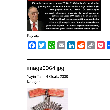
Paylaş:
Facebook
Twitter
WhatsApp
Email
LinkedIn
Reddit
Cop
P
Link
image0064.jpg
Yayin Tarihi 4 Ocak, 2008
Kategori