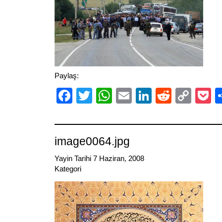
Paylaş:
Facebook
Twitter
WhatsApp
Email
LinkedIn
Reddit
Cop
P
Link
image0064.jpg
Yayin Tarihi 7 Haziran, 2008
Kategori