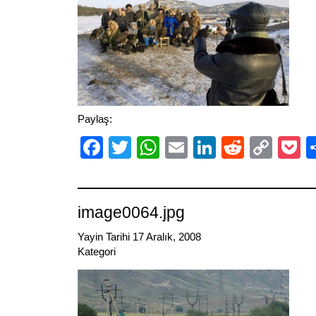
Paylaş:
Facebook
Twitter
WhatsApp
Email
LinkedIn
Reddit
Cop
P
Link
image0064.jpg
Yayin Tarihi 17 Aralık, 2008
Kategori