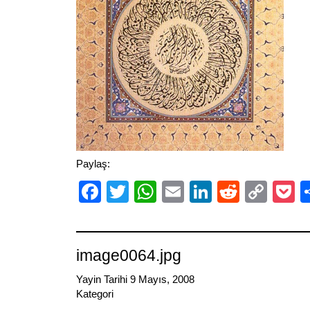
Paylaş:
Facebook
Twitter
WhatsApp
Email
LinkedIn
Reddit
Cop
P
Link
image0064.jpg
Yayin Tarihi 9 Mayıs, 2008
Kategori