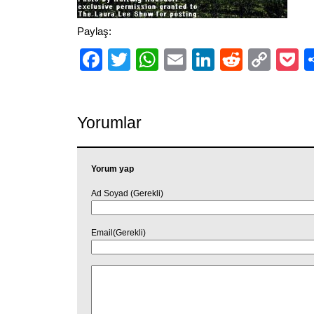
Paylaş:
Facebook
Twitter
WhatsApp
Email
LinkedIn
Reddit
Cop
P
Link
Yorumlar
Yorum yap
Ad Soyad (Gerekli)
Email(Gerekli)