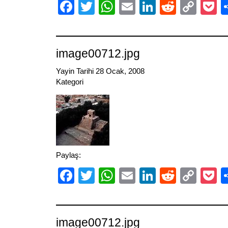
Facebook
Twitter
WhatsApp
Email
LinkedIn
Reddit
Cop
P
Link
image00712.jpg
Yayin Tarihi 28 Ocak, 2008
Kategori
Paylaş:
Facebook
Twitter
WhatsApp
Email
LinkedIn
Reddit
Cop
P
Link
image00712.jpg