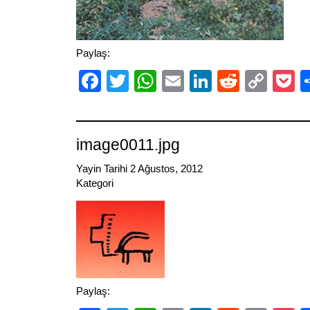
Paylaş:
Facebook
Twitter
WhatsApp
Email
LinkedIn
Reddit
Cop
P
Link
image0011.jpg
Yayin Tarihi 2 Ağustos, 2012
Kategori
Paylaş: