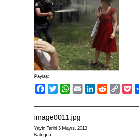
Paylaş:
Facebook
Twitter
WhatsApp
Email
LinkedIn
Reddit
Cop
P
Link
image0011.jpg
Yayin Tarihi 6 Mayıs, 2013
Kategori