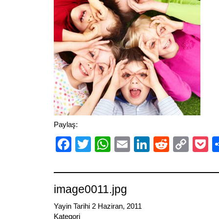
Paylaş:
Facebook
Twitter
WhatsApp
Email
LinkedIn
Reddit
Cop
P
Link
image0011.jpg
Yayin Tarihi 2 Haziran, 2011
Kategori