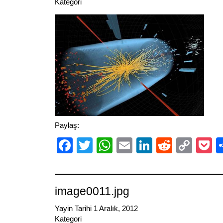
Kategori
Paylaş:
Facebook
Twitter
WhatsApp
Email
LinkedIn
Reddit
Cop
P
Link
image0011.jpg
Yayin Tarihi 1 Aralık, 2012
Kategori