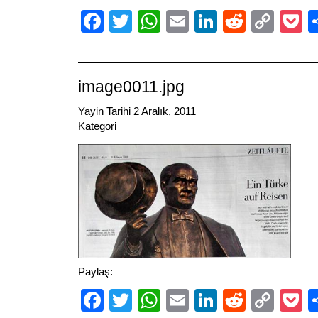
Facebook
Twitter
WhatsApp
Email
LinkedIn
Reddit
Cop
P
Link
image0011.jpg
Yayin Tarihi 2 Aralık, 2011
Kategori
Paylaş:
Facebook
Twitter
WhatsApp
Email
LinkedIn
Reddit
Cop
P