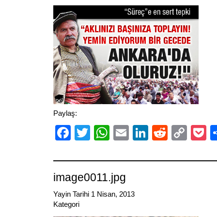
Paylaş:
Facebook
Twitter
WhatsApp
Email
LinkedIn
Reddit
Cop
P
Link
image0011.jpg
Yayin Tarihi 1 Nisan, 2013
Kategori