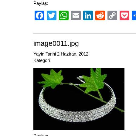
Paylaş:
Facebook
Twitter
WhatsApp
Email
LinkedIn
Reddit
Cop
P
Link
image0011.jpg
Yayin Tarihi 2 Haziran, 2012
Kategori
Paylaş: