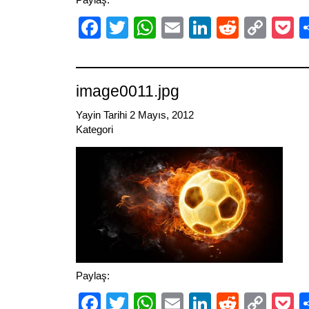
Facebook
Twitter
WhatsApp
Email
LinkedIn
Reddit
Cop
P
Link
image0011.jpg
Yayin Tarihi 2 Mayıs, 2012
Kategori
Paylaş:
Facebook
Twitter
WhatsApp
Email
LinkedIn
Reddit
Cop
P