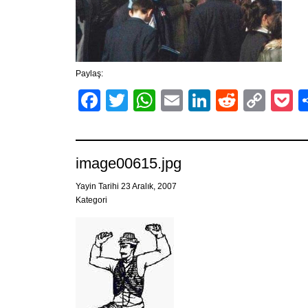
Paylaş:
Facebook
Twitter
WhatsApp
Email
LinkedIn
Reddit
Cop
P
Link
image00615.jpg
Yayin Tarihi 23 Aralık, 2007
Kategori