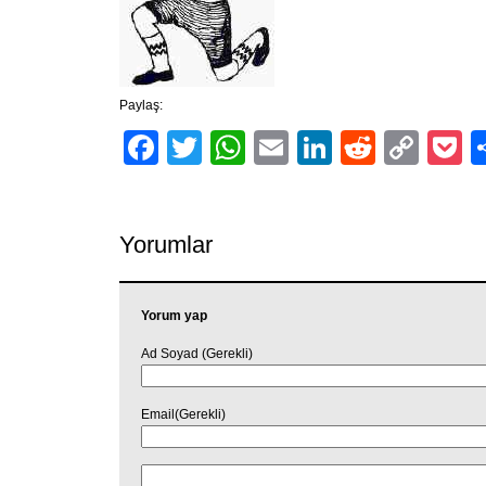
Paylaş:
Facebook
Twitter
WhatsApp
Email
LinkedIn
Reddit
Cop
P
Link
Yorumlar
Yorum yap
Ad Soyad (Gerekli)
Email(Gerekli)