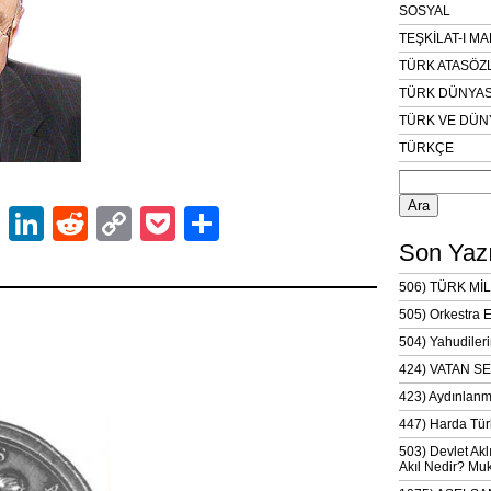
SOSYAL
TEŞKİLAT-I M
TÜRK ATASÖZ
TÜRK DÜNYAS
TÜRK VE DÜN
TÜRKÇE
Arama:
ok
er
atsApp
Email
LinkedIn
Reddit
Copy
Pocket
Share
Link
Son Yazı
506) TÜRK MİL
505) Orkestra 
504) Yahudileri
424) VATAN SE
423) Aydınlanm
447) Harda Tür
503) Devlet Akl
Akıl Nedir? Muk