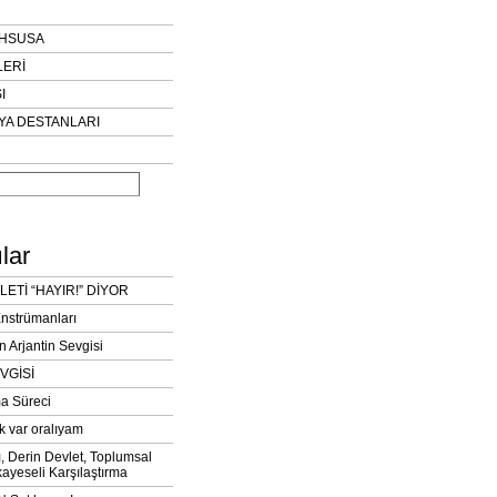
AHSUSA
LERİ
I
YA DESTANLARI
lar
LETİ “HAYIR!” DİYOR
Enstrümanları
n Arjantin Sevgisi
VGİSİ
a Süreci
k var oralıyam
ı, Derin Devlet, Toplumsal
ayeseli Karşılaştırma