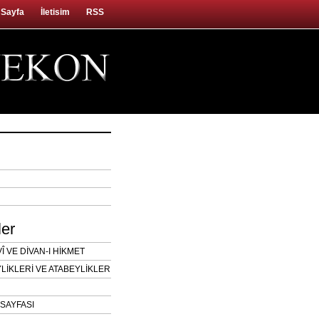
 Sayfa
İletisim
RSS
ler
 VE DİVAN-I HİKMET
LİKLERİ VE ATABEYLİKLER
SAYFASI