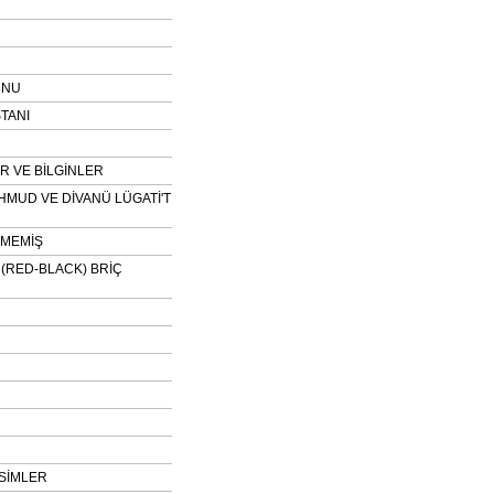
UNU
TANI
 VE BİLGİNLER
HMUD VE DİVANÜ LÜGATİ'T
NMEMİŞ
H (RED-BLACK) BRİÇ
SİMLER