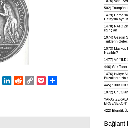
1075) ASELSAN
502) Trump’ın 
1479) Homo sap
Hatay’da aynı 
1478) NATO Zir
ilginç an
1074) Gezgin S
Türklerin Gelec
1073) Maykop Kü
Nasıldır?
1477) AY YIL
446) Gök Tanrı 
1476) İsviçre Al
ok
er
atsApp
Email
LinkedIn
Reddit
Copy
Pocket
Share
Buzulları hızla 
445) “Türk Dili
Link
1072) Unutulan 
YAPAY ZEKAL
ERGENEKON”
422) Elendik Ü
Bağlantı