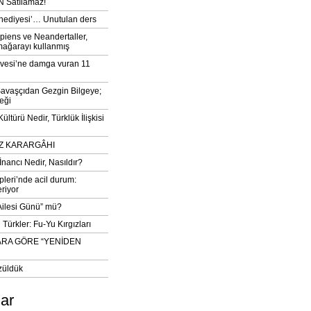
 Satılamaz!
‘hediyesi’… Unutulan ders
iens ve Neandertaller,
mağarayı kullanmış
vesi’ne damga vuran 11
avaşçıdan Gezgin Bilgeye;
eği
ltürü Nedir, Türklük İlişkisi
DIZ KARARGÂHI
İnancı Nedir, Nasıldır?
pleri’nde acil durum:
eriyor
 Ailesi Günü” mü?
Türkler: Fu-Yu Kırgızları
ARA GÖRE “YENİDEN
züldük
lar