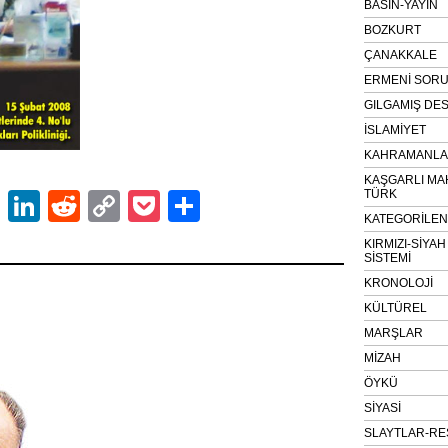
BASIN-YAYIN
BOZKURT
ÇANAKKALE
ERMENİ SOR
GILGAMIŞ DES
İSLAMİYET
KAHRAMANLAR
KAŞGARLI MA
TÜRK
ok
er
atsApp
Email
LinkedIn
Reddit
Copy
Pocket
Share
KATEGORİLE
Link
KIRMIZI-SİYA
SİSTEMİ
KRONOLOJİ
KÜLTÜREL
MARŞLAR
MİZAH
ÖYKÜ
SİYASİ
SLAYTLAR-RE