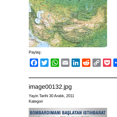
Paylaş:
Facebook
Twitter
WhatsApp
Email
LinkedIn
Reddit
Cop
P
Link
image00132.jpg
Yayin Tarihi 30 Aralık, 2011
Kategori