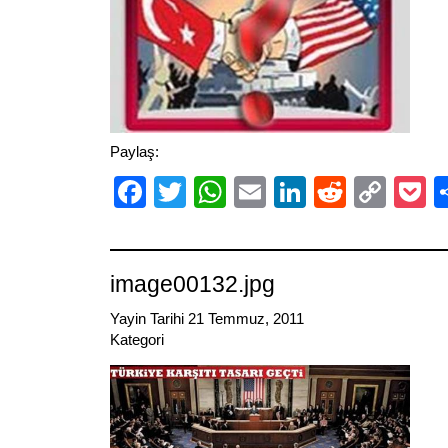
Paylaş:
Facebook
Twitter
WhatsApp
Email
LinkedIn
Reddit
Cop
P
Link
image00132.jpg
Yayin Tarihi 21 Temmuz, 2011
Kategori