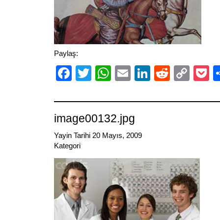
Paylaş:
Facebook
Twitter
WhatsApp
Email
LinkedIn
Reddit
Cop
P
Link
image00132.jpg
Yayin Tarihi 20 Mayıs, 2009
Kategori