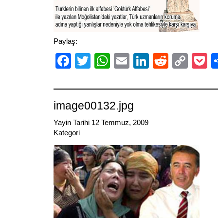
Paylaş:
Facebook
Twitter
WhatsApp
Email
LinkedIn
Reddit
Cop
P
Link
image00132.jpg
Yayin Tarihi 12 Temmuz, 2009
Kategori