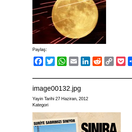
Paylaş:
Facebook
Twitter
WhatsApp
Email
LinkedIn
Reddit
Cop
P
Link
image00132.jpg
Yayin Tarihi 27 Haziran, 2012
Kategori