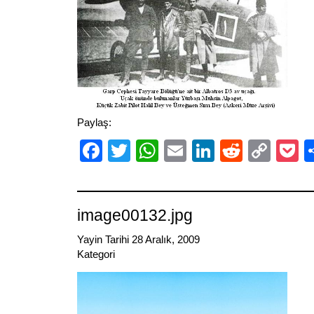
Paylaş:
Facebook
Twitter
WhatsApp
Email
LinkedIn
Reddit
Cop
P
Link
image00132.jpg
Yayin Tarihi 28 Aralık, 2009
Kategori