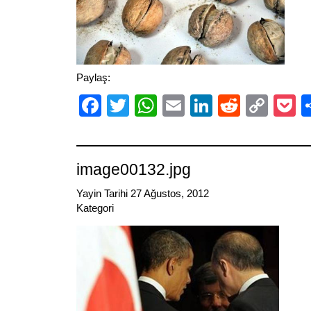
Paylaş:
Facebook
Twitter
WhatsApp
Email
LinkedIn
Reddit
Cop
P
Link
image00132.jpg
Yayin Tarihi 27 Ağustos, 2012
Kategori