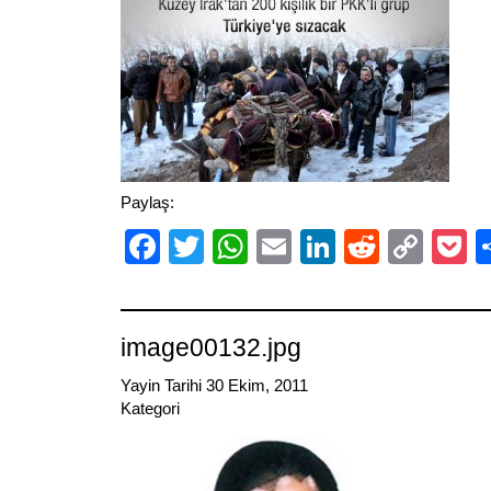
Paylaş:
Facebook
Twitter
WhatsApp
Email
LinkedIn
Reddit
Cop
P
Link
image00132.jpg
Yayin Tarihi 30 Ekim, 2011
Kategori