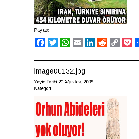
Paylaş:
Facebook
Twitter
WhatsApp
Email
LinkedIn
Reddit
Cop
P
Link
image00132.jpg
Yayin Tarihi 20 Ağustos, 2009
Kategori