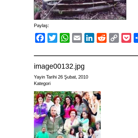
Paylaş:
Facebook
Twitter
WhatsApp
Email
LinkedIn
Reddit
Cop
P
Link
image00132.jpg
Yayin Tarihi 26 Şubat, 2010
Kategori