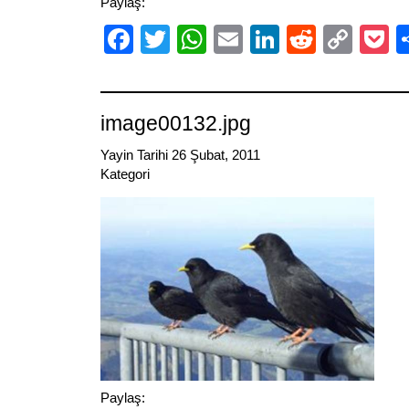
Paylaş:
Facebook
Twitter
WhatsApp
Email
LinkedIn
Reddit
Cop
P
Link
image00132.jpg
Yayin Tarihi 26 Şubat, 2011
Kategori
Paylaş: