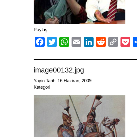
Paylaş:
Facebook
Twitter
WhatsApp
Email
LinkedIn
Reddit
Cop
P
Link
image00132.jpg
Yayin Tarihi 16 Haziran, 2009
Kategori