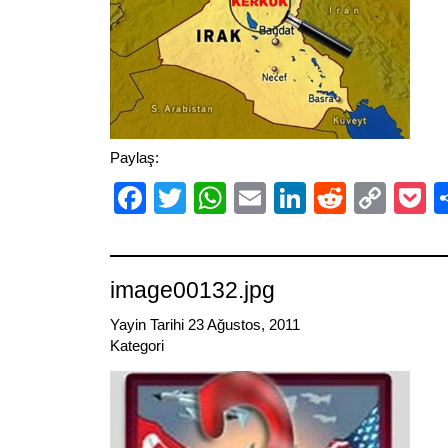
Paylaş:
Facebook
Twitter
WhatsApp
Email
LinkedIn
Reddit
Cop
P
Link
image00132.jpg
Yayin Tarihi 23 Ağustos, 2011
Kategori