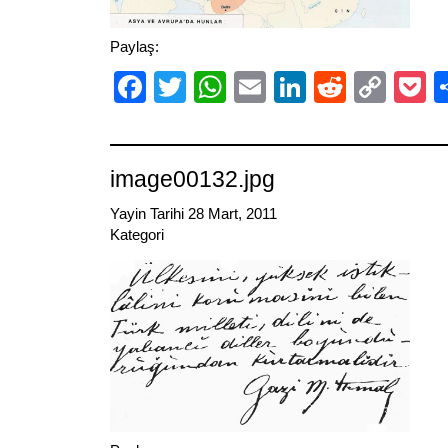
Paylaş:
Facebook
Twitter
WhatsApp
Email
LinkedIn
Reddit
Cop
P
Link
image00132.jpg
Yayin Tarihi 28 Mart, 2011
Kategori