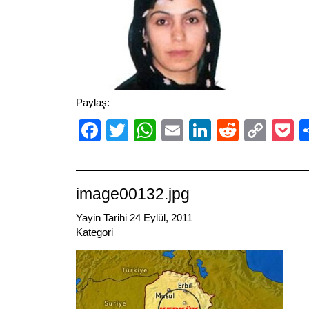
Paylaş:
Facebook
Twitter
WhatsApp
Email
LinkedIn
Reddit
Cop
P
Link
image00132.jpg
Yayin Tarihi 24 Eylül, 2011
Kategori