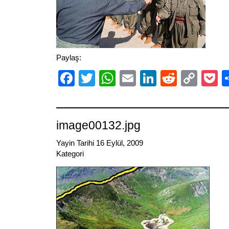
Paylaş:
Facebook
Twitter
WhatsApp
Email
LinkedIn
Reddit
Cop
P
Link
image00132.jpg
Yayin Tarihi 16 Eylül, 2009
Kategori