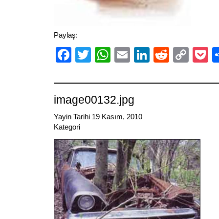
Paylaş:
Facebook
Twitter
WhatsApp
Email
LinkedIn
Reddit
Cop
P
Link
image00132.jpg
Yayin Tarihi 19 Kasım, 2010
Kategori