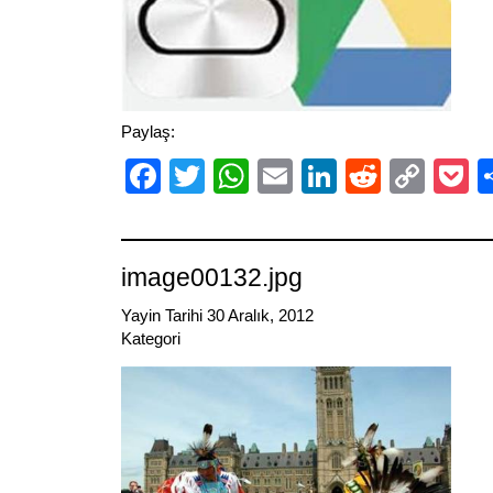
Paylaş:
Facebook
Twitter
WhatsApp
Email
LinkedIn
Reddit
Cop
P
Link
image00132.jpg
Yayin Tarihi 30 Aralık, 2012
Kategori