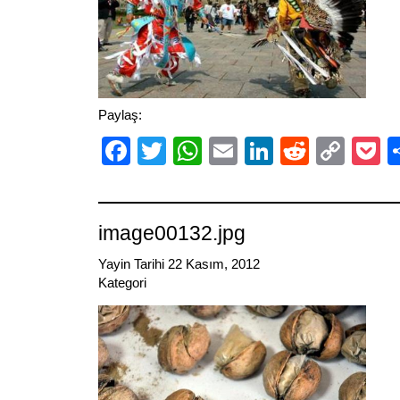
Paylaş:
Facebook
Twitter
WhatsApp
Email
LinkedIn
Reddit
Cop
P
Link
image00132.jpg
Yayin Tarihi 22 Kasım, 2012
Kategori