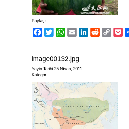
Paylaş:
Facebook
Twitter
WhatsApp
Email
LinkedIn
Reddit
Cop
P
Link
image00132.jpg
Yayin Tarihi 25 Nisan, 2011
Kategori