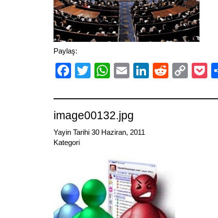
Paylaş:
Facebook
Twitter
WhatsApp
Email
LinkedIn
Reddit
Cop
P
Link
image00132.jpg
Yayin Tarihi 30 Haziran, 2011
Kategori