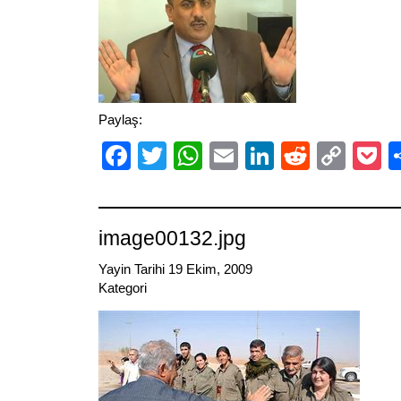
Paylaş:
Facebook
Twitter
WhatsApp
Email
LinkedIn
Reddit
Cop
P
Link
image00132.jpg
Yayin Tarihi 19 Ekim, 2009
Kategori