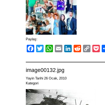
Paylaş:
Facebook
Twitter
WhatsApp
Email
LinkedIn
Reddit
Cop
P
Link
image00132.jpg
Yayin Tarihi 26 Ocak, 2010
Kategori