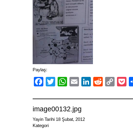
Paylaş:
Facebook
Twitter
WhatsApp
Email
LinkedIn
Reddit
Cop
P
Link
image00132.jpg
Yayin Tarihi 18 Şubat, 2012
Kategori