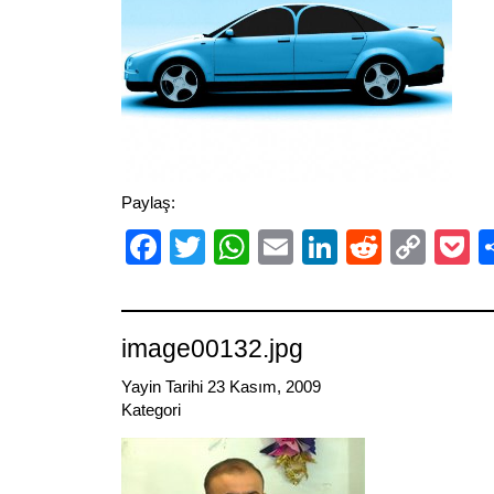
Paylaş:
Facebook
Twitter
WhatsApp
Email
LinkedIn
Reddit
Cop
P
Link
image00132.jpg
Yayin Tarihi 23 Kasım, 2009
Kategori