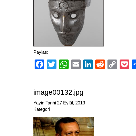
Paylaş:
Facebook
Twitter
WhatsApp
Email
LinkedIn
Reddit
Cop
P
Link
image00132.jpg
Yayin Tarihi 27 Eylül, 2013
Kategori