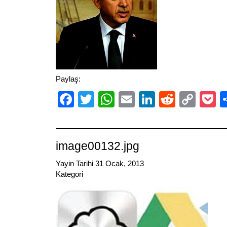
Paylaş:
Facebook
Twitter
WhatsApp
Email
LinkedIn
Reddit
Cop
P
Link
image00132.jpg
Yayin Tarihi 31 Ocak, 2013
Kategori