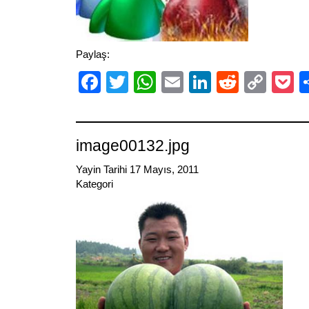
Paylaş:
Facebook
Twitter
WhatsApp
Email
LinkedIn
Reddit
Cop
P
Link
image00132.jpg
Yayin Tarihi 17 Mayıs, 2011
Kategori