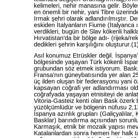
kelimeleri, nehir manasına gelir. Böyle
en önemli bir nehir, yani Tibre üzerin
Irmak şehri olarak adlandırılmıştır. De
eskiden İtalyanların Fiume (İtalyanca 
verdikleri, bugün de Slav kökenli halkl
Hırvatistan’da bir bölge adı- (rijeka/r
dedikleri şehrin karşılığını oluşturur.(1
Asıl konumuz Etrüskler değil. İspanya
bölgesinde yaşayan Türk kökenli İspan
grubundan söz etmek istiyorum. Bask
Fransa’nın güneybatısında yer alan 
üç ilden oluşan bir federasyonu yani ö
kapsayan coğrafi yer adlandırması old
coğrafyada yaşayan etnisiteyi de anlat
Vitoria-Gasteiz kenti olan Bask özerk
yüzölçümlüdür ve bölgenin nüfusu 2,12
İspanya azınlık grupları (Galiçyalılar, 
Basklar) barındırma açısından sorunlu 
Karmaşık, etnik bir mozaik yapısı mev
Katalanlardan sonra hemen her halk t