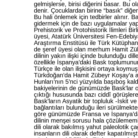
gelmişlerse, birisi diğerini basar. Bu 
denir. Çocuklardan birine “basık” diğer
Bu hali önlemek için tedbirler alınır. B
gidermek için de bazı uygulamalar yapı
Prehistorik ve Protohistorik İlimleri Bir
üyesi, Atatürk Üniversitesi Fen-Edebiy
Araştırma Enstitüsü ile Türk Kütüphan
de şeref üyesi olan merhum Hamit Zü
dilinin yakın ilişki içinde bulunduğu dil
özellikle İspanya’daki Bask toplumunun
Türkçe ile olan ilişkisini ortaya koymu
Türkdoğan’da Hamit Zübeyr Koşay’a a
Hunları’nın 5’nci yüzyılda başıboş kald
bakiyelerinin de günümüzde Bask’lar 
çıktığı hususunda bazı ciddî görüşlere
Bask’ların Asyatik bir topluluk -İskit ve
bağlantıları bulunduğu ileri sürülmekte
göre günümüzde Fransa ve İspanya’d
dilinin menşei sorusu hala çözülememi
dili olarak bakılmış yahut paleolotik ç
insanların dili olarak defter kapatılmışt