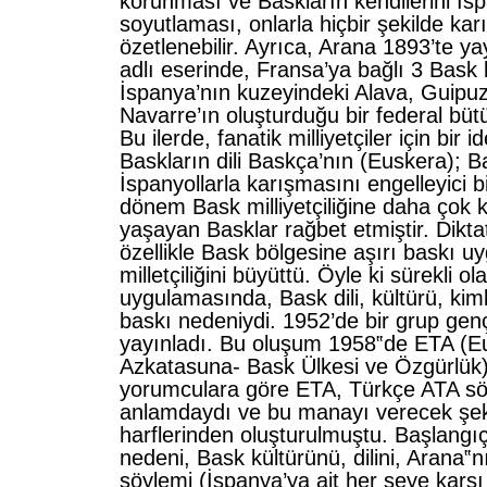
korunması ve Baskların kendilerini İs
soyutlaması, onlarla hiçbir şekilde ka
özetlenebilir. Ayrıca, Arana 1893’te ya
adlı eserinde, Fransa’ya bağlı 3 Bask 
İspanya’nın kuzeyindeki Alava, Guipu
Navarre’ın oluşturduğu bir federal bü
Bu ilerde, fanatik milliyetçiler için bir i
Baskların dili Baskça’nın (Euskera); B
İspanyollarla karışmasını engelleyici bir
dönem Bask milliyetçiliğine daha çok k
yaşayan Basklar rağbet etmiştir. Dikt
özellikle Bask bölgesine aşırı baskı 
milletçiliğini büyüttü. Öyle ki sürekli o
uygulamasında, Bask dili, kültürü, kimliğ
baskı nedeniydi. 1952’de bir grup genç
yayınladı. Bu oluşum 1958‟de ETA (E
Azkatasuna- Bask Ülkesi ve Özgürlük) 
yorumculara göre ETA, Türkçe ATA sö
anlamdaydı ve bu manayı verecek şek
harflerinden oluşturulmuştu. Başlangıç
nedeni, Bask kültürünü, dilini, Arana‟nın
söylemi (İspanya’ya ait her şeye karşı