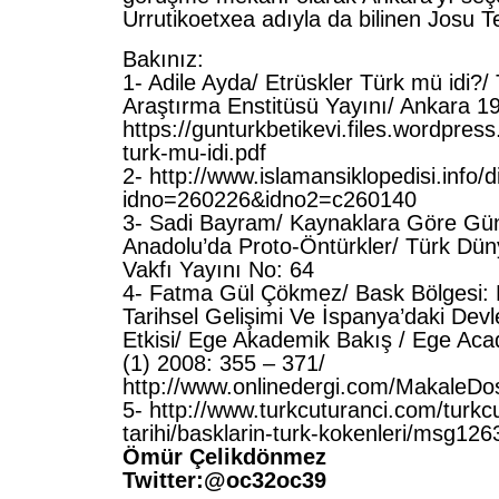
Urrutikoetxea adıyla da bilinen Josu T
Bakınız:
1- Adile Ayda/ Etrüskler Türk mü idi?/
Araştırma Enstitüsü Yayını/ Ankara 1
https://gunturkbetikevi.files.wordpres
turk-mu-idi.pdf
2- http://www.islamansiklopedisi.info/
idno=260226&idno2=c260140
3- Sadi Bayram/ Kaynaklara Göre G
Anadolu’da Proto-Öntürkler/ Türk Dün
Vakfı Yayını No: 64
4- Fatma Gül Çökmez/ Bask Bölgesi: Etn
Tarihsel Gelişimi Ve İspanya’daki Devle
Etkisi/ Ege Akademik Bakış / Ege Ac
(1) 2008: 355 – 371/
http://www.onlinedergi.com/MakaleDo
5- http://www.turkcuturanci.com/turkcu
tarihi/basklarin-turk-kokenleri/msg126
Ömür Çelikdönmez
Twitter:@oc32oc39