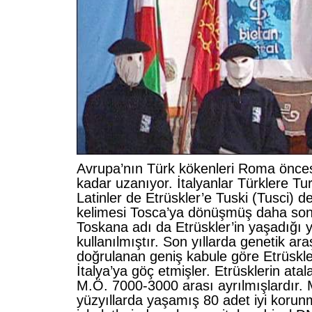
Avrupa’nın Türk kökenleri Roma önces
kadar uzanıyor. İtalyanlar Türklere Turk
Latinler de Etrüskler’e Tuski (Tusci) 
kelimesi Tosca’ya dönüşmüş daha sonr
Toskana adı da Etrüskler’in yaşadığı y
kullanılmıştır. Son yıllarda genetik ara
doğrulanan geniş kabule göre Etrüskl
İtalya’ya göç etmişler. Etrüsklerin ata
M.Ö. 7000-3000 arası ayrılmışlardır. 
yüzyıllarda yaşamış 80 adet iyi koru