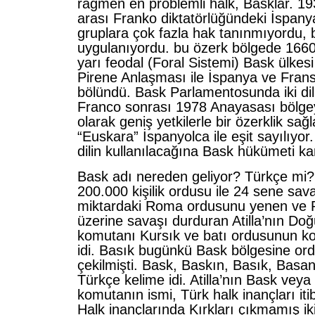
rağmen en problemli halk, Basklar. 193
arası Franko diktatörlüğündeki İspanya
gruplara çok fazla hak tanınmıyordu, b
uygulanıyordu. bu özerk bölgede 1660
yarı feodal (Foral Sistemi) Bask ülkes
Pirene Anlaşması ile İspanya ve Fran
bölündü. Bask Parlamentosunda iki dil 
Franco sonrası 1978 Anayasası bölgeye
olarak geniş yetkilerle bir özerklik sağl
“Euskara” İspanyolca ile eşit sayılıyor
dilin kullanılacağına Bask hükümeti kar
Bask adı nereden geliyor? Türkçe mi?
200.000 kişilik ordusu ile 24 sene sav
miktardaki Roma ordusunu yenen ve P
üzerine savaşı durduran Atilla’nın D
komutanı Kursık ve batı ordusunun k
idi. Basık bugünkü Bask bölgesine ordus
çekilmişti. Bask, Baskın, Basık, Basa
Türkçe kelime idi. Atilla’nın Bask veya 
komutanın ismi, Türk halk inançları itiba
Halk inançlarında Kırkları çıkmamış ik