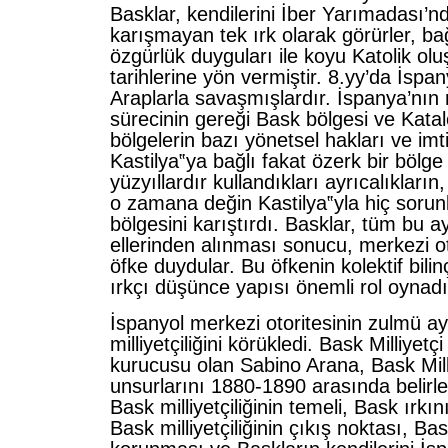
Basklar, kendilerini İber Yarımadası’n
karışmayan tek ırk olarak görürler, ba
özgürlük duyguları ile koyu Katolik oluş
tarihlerine yön vermiştir. 8.yy’da İspa
Araplarla savaşmışlardır. İspanya’nı
sürecinin gereği Bask bölgesi ve Katal
bölgelerin bazı yönetsel hakları ve imtiy
Kastilya‟ya bağlı fakat özerk bir bölge
yüzyıllardır kullandıkları ayrıcalıkları
o zamana değin Kastilya‟yla hiç soru
bölgesini karıştırdı. Basklar, tüm bu ay
ellerinden alınması sonucu, merkezi o
öfke duydular. Bu öfkenin kolektif bili
ırkçı düşünce yapısı önemli rol oynadı
İspanyol merkezi otoritesinin zulmü ay
milliyetçiliğini körükledi. Bask Milliyetç
kurucusu olan Sabino Arana, Bask Milli
unsurlarını 1880-1890 arasında belirle
Bask milliyetçiliğinin temeli, Bask ırk
Bask milliyetçiliğinin çıkış noktası, Bas