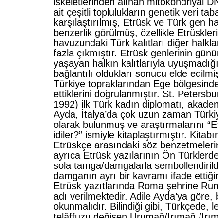
iskeletlerinden alınan mitokondriyal 
ait çeşitli toplulukların genetik veri taba
karşılaştırılmış, Etrüsk ve Türk gen h
benzerlik görülmüş, özellikle Etrüskler
havuzundaki Türk kalıtları diğer halkla
fazla çıkmıştır. Etrüsk genlerinin gün
yaşayan halkın kalıtlarıyla uyuşmadığı
bağlantılı oldukları sonucu elde edilmiş
Türkiye topraklarından Ege bölgesinde
ettiklerini doğrulanmıştır. St. Peters
1992) ilk Türk kadın diplomatı, akade
Ayda, İtalya’da çok uzun zaman Türkiy
olarak bulunmuş ve araştırmalarını “E
idiler?” ismiyle kitaplaştırmıştır. Kita
Etrüskçe arasındaki söz benzetmeleri
ayrıca Etrüsk yazılarının Ön Türklerd
sola tamga/damgalarla sembollendirildi
damganın ayrı bir kavramı ifade ettiğini
Etrüsk yazıtlarında Roma şehrine R
adı verilmektedir. Adile Ayda’ya göre
okunmalıdır. Bilindiği gibi, Türkçede, 
telâffuzu değişen Urumağ/Irımağ,/Irı