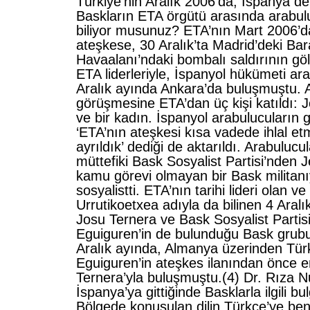
Türkiye’nin Aralık 2006’da, İspanya dev
Baskların ETA örgütü arasında arabulu
biliyor musunuz? ETA’nın Mart 2006’da i
ateşkese, 30 Aralık’ta Madrid’deki Bar
Havaalanı’ndaki bombalı saldırının g
ETA liderleriyle, İspanyol hükümeti ar
Aralık ayında Ankara’da buluşmuştu. 
görüşmesine ETA’dan üç kişi katıldı: 
ve bir kadın. İspanyol arabulucuları
‘ETA’nın ateşkesi kısa vadede ihlal et
ayrıldık’ dediği de aktarıldı. Arabuluc
müttefiki Bask Sosyalist Partisi’nden 
kamu görevi olmayan bir Bask militanıy
sosyalistti. ETA’nın tarihi lideri olan v
Urrutikoetxea adıyla da bilinen 4 Ara
Josu Ternera ve Bask Sosyalist Partisi
Eguiguren’in de bulunduğu Bask grubu 
Aralık ayında, Almanya üzerinden Tür
Eguiguren’in ateşkes ilanından önce en
Ternera’yla buluşmuştu.(4) Dr. Rıza Nu
İspanya’ya gittiğinde Basklarla ilgili bu
Bölgede konuşulan dilin Türkçe’ye benze