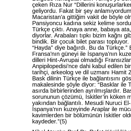
çeken Rıza Nur “Dillerini konuşurlarke
geliyordu. Fakat bir şey anlamıyordum
Macaristan’a gittiğim vakit de böyle o
Pansiyoncu kadına sekiz kelime sord
Türkçe çıktı. Anaya anne, babaya ata
diyorlar. Arabaları tıpkı bizim kağnı gib
bindik. Bir çocuk bilet parası topluyor.
“Hayda” diye bağırdı. Bu da Türkçe.” 
Fransa’nın güneyi ile İspanya’nın kuz
dilleri Hint-Avrupai olmadığı Fransızl
Anpipilopedisi’nce dahi kabul edilen b
tarihçi, arkeolog ve dil uzmanı Hamit 
Bask dilinin Türkçe ile bağlantısını gö
makalesinde şöyle diyor: “Basklar ile 
asırda birbirlerinden ayrılmışlardır. B
sorununun çözümü, İskitler’in köken m
yakından bağlantılı. Mesudi Nuruci El
İspanya’nın kuzeyinde Araplar ile mü
kavimlerden bir bölümünün İskitler ol
kaydeder.”(5)