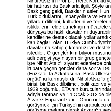
Nihal Atsız’ın Prof Dr. Refet Körüklü’y
bir hatırası da Basklarla ilgili. Şöyle a
Bask genç geldi, Baskların aslen Hu
Türk olduklarını, İspanyollara ve Frans
yıllardır dillerini, kültürlerini ve törele
istiklallerini elde etmek için mücadele v
dünyaya bu haklı davalarını duyurabil
kendilerine destek olacak yollar aradıkl
kan bağları olan Türkiye Cumhuriyeti’n
davalarına sahip çıkmamızı ve deste
istediler. O gençler kim biliyor musun
adlı dergiyi yayınlayan bir grup gençt
işte Nihat Atsız’ı ziyaret edenlerde onl
irtibata geçen gençler daha sonra 19
(Euzkadi Ta Azkatasuna- Bask Ülkesi 
örgütünü kurmuşlardı. Nihal Atsız’la 
birisi, bir Bask dilbilimci, politikacı ve 
1929 doğumlu, ETA’nın kurucularından
adıyla tanınan ve 14 Ocak 2012’de öl
Álvarez Enparantza idi. Onun oğlu da İ
görüşmek için Türkiye’nin arabulucu o
görüşme mekanı olarak Ankara’yı seç