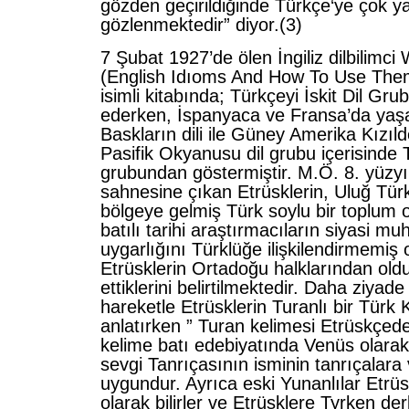
gözden geçirildiğinde Türkçe‘ye çok y
gözlenmektedir” diyor.(3)
7 Şubat 1927’de ölen İngiliz dilbilimc
(English Idıoms And How To Use The
isimli kitabında; Türkçeyi İskit Dil Gru
ederken, İspanyaca ve Fransa’da yaş
Baskların dili ile Güney Amerika Kızılderi
Pasifik Okyanusu dil grubu içerisinde T
grubundan göstermiştir. M.Ö. 8. yüzyıl
sahnesine çıkan Etrüsklerin, Uluğ Tür
bölgeye gelmiş Türk soylu bir toplum o
batılı tarihi araştırmacıların siyasi mu
uygarlığını Türklüğe ilişkilendirmemiş 
Etrüsklerin Ortadoğu halklarından oldu
ettiklerini belirtilmektedir. Daha ziyade
hareketle Etrüsklerin Turanlı bir Türk
anlatırken ” Turan kelimesi Etrüskçed
kelime batı edebiyatında Venüs olarak
sevgi Tanrıçasının isminin tanrıçalara
uygundur. Ayrıca eski Yunanlılar Etrüsk
olarak bilirler ve Etrüsklere Tyrken der