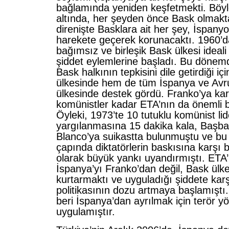
bağlamında yeniden keşfetmekti. Böyle
altında, her şeyden önce Bask olmakta
direnişte Basklara ait her şey, İspanyo
harekete geçerek korunacaktı. 1960’d
bağımsız ve birleşik Bask ülkesi ideal
şiddet eylemlerine başladı. Bu dönem
Bask halkının tepkisini dile getirdiği i
ülkesinde hem de tüm İspanya ve Avru
ülkesinde destek gördü. Franko’ya kar
komünistler kadar ETA’nın da önemli bi
Öyleki, 1973’te 10 tutuklu komünist lid
yargılanmasına 15 dakika kala, Başb
Blanco’ya suikastta bulunmuştu ve bu
çapında diktatörlerin baskısına karşı 
olarak büyük yankı uyandırmıştı. ETA
İspanya’yı Franko’dan değil, Bask ülk
kurtarmaktı ve uyguladığı şiddete karş
politikasının dozu artmaya başlamışt
beri İspanya’dan ayrılmak için terör y
uygulamıştır.