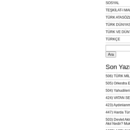
SOSYAL
TEŞKİLAT-I M
TÜRK ATASÖZ
TÜRK DÜNYAS
TÜRK VE DÜN
TÜRKÇE
Arama:
Son Yazı
506) TÜRK MİL
505) Orkestra 
504) Yahudileri
424) VATAN SE
423) Aydınlanm
447) Harda Tür
503) Devlet Akl
Akıl Nedir? Muk