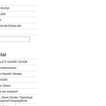
AHSUSA
LERİ
I
YA DESTANLARI
lar
LETİ “HAYIR!” DİYOR
Enstrümanları
n Arjantin Sevgisi
VGİSİ
a Süreci
k var oralıyam
ı, Derin Devlet, Toplumsal
ayeseli Karşılaştırma