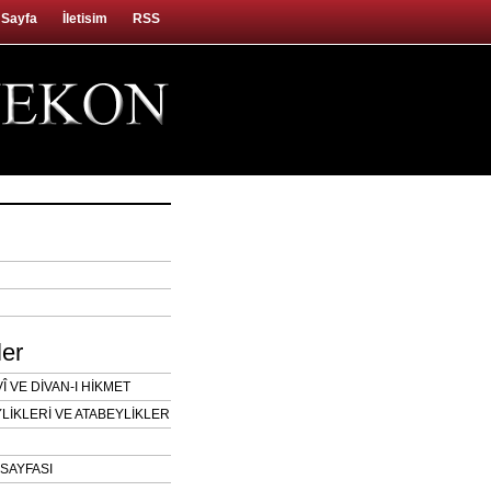
 Sayfa
İletisim
RSS
ler
 VE DİVAN-I HİKMET
LİKLERİ VE ATABEYLİKLER
SAYFASI