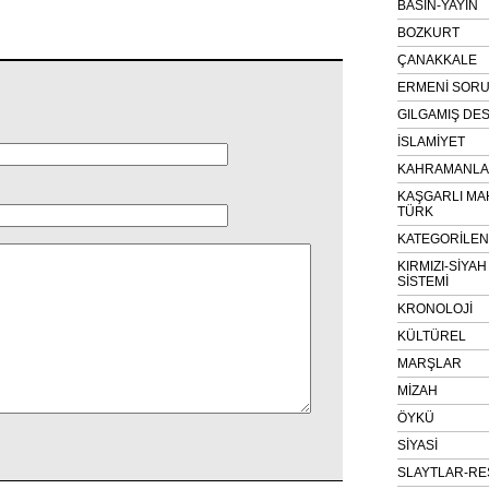
BASIN-YAYIN
BOZKURT
ÇANAKKALE
ERMENİ SOR
GILGAMIŞ DES
İSLAMİYET
KAHRAMANLAR
KAŞGARLI MA
TÜRK
KATEGORİLE
KIRMIZI-SİYA
SİSTEMİ
KRONOLOJİ
KÜLTÜREL
MARŞLAR
MİZAH
ÖYKÜ
SİYASİ
SLAYTLAR-RE