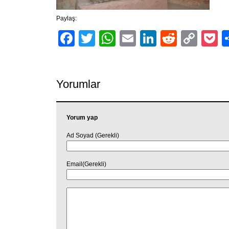
Paylaş:
Facebook
Twitter
WhatsApp
Email
LinkedIn
Reddit
Cop
P
Link
Yorumlar
Yorum yap
Ad Soyad (Gerekli)
Email(Gerekli)