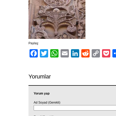
Paylaş:
Facebook
Twitter
WhatsApp
Email
LinkedIn
Reddit
Cop
P
Link
Yorumlar
Yorum yap
Ad Soyad (Gerekli)