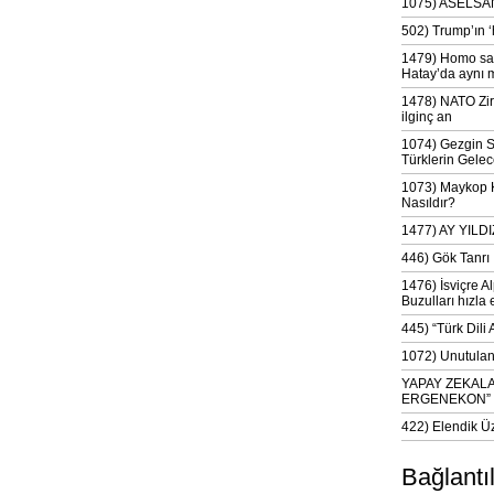
1075) ASELSAN
502) Trump’ın 
1479) Homo sap
Hatay’da aynı 
1478) NATO Zir
ilginç an
1074) Gezgin S
Türklerin Gelec
1073) Maykop Kü
Nasıldır?
1477) AY YIL
446) Gök Tanrı 
1476) İsviçre Al
Buzulları hızla 
445) “Türk Dili
1072) Unutulan 
YAPAY ZEKAL
ERGENEKON”
422) Elendik Ü
Bağlantı