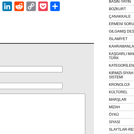
BASIN-YAYIN
ok
er
atsApp
Email
LinkedIn
Reddit
Copy
Pocket
Share
BOZKURT
Link
ÇANAKKALE
ERMENİ SOR
GILGAMIŞ DES
İSLAMİYET
KAHRAMANLAR
KAŞGARLI MA
TÜRK
KATEGORİLE
KIRMIZI-SİYA
SİSTEMİ
KRONOLOJİ
KÜLTÜREL
MARŞLAR
MİZAH
ÖYKÜ
SİYASİ
SLAYTLAR-RE