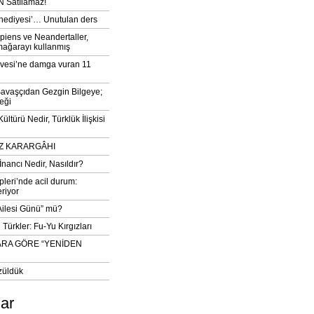
 Satılamaz!
‘hediyesi’… Unutulan ders
iens ve Neandertaller,
mağarayı kullanmış
vesi’ne damga vuran 11
avaşçıdan Gezgin Bilgeye;
eği
ltürü Nedir, Türklük İlişkisi
DIZ KARARGÂHI
İnancı Nedir, Nasıldır?
pleri’nde acil durum:
eriyor
 Ailesi Günü” mü?
Türkler: Fu-Yu Kırgızları
ARA GÖRE “YENİDEN
züldük
lar