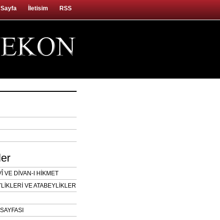
 Sayfa
İletisim
RSS
ler
 VE DİVAN-I HİKMET
LİKLERİ VE ATABEYLİKLER
SAYFASI