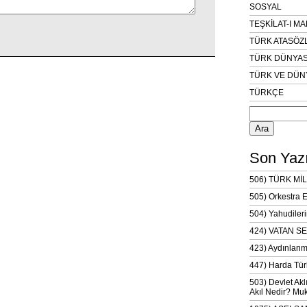
SOSYAL
TEŞKİLAT-I M
TÜRK ATASÖZ
TÜRK DÜNYAS
TÜRK VE DÜN
TÜRKÇE
Arama:
Son Yazı
506) TÜRK MİL
505) Orkestra 
504) Yahudileri
424) VATAN SE
423) Aydınlanm
447) Harda Tür
503) Devlet Akl
Akıl Nedir? Muk