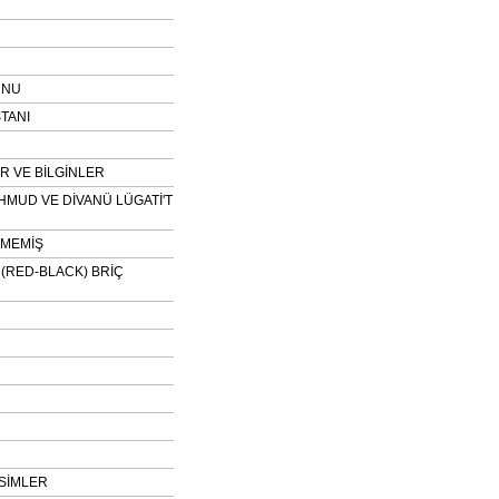
UNU
TANI
 VE BİLGİNLER
HMUD VE DİVANÜ LÜGATİ'T
NMEMİŞ
H (RED-BLACK) BRİÇ
SİMLER