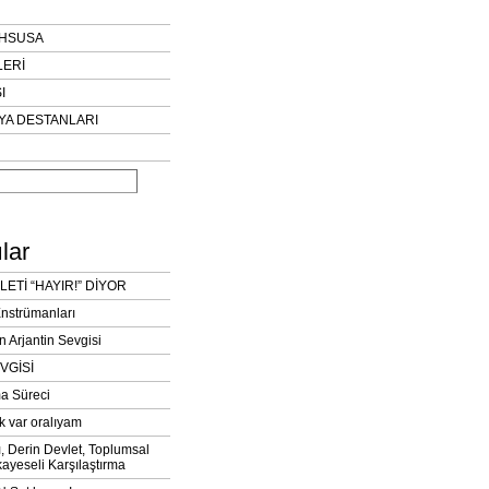
AHSUSA
LERİ
I
YA DESTANLARI
lar
LETİ “HAYIR!” DİYOR
Enstrümanları
n Arjantin Sevgisi
VGİSİ
a Süreci
k var oralıyam
ı, Derin Devlet, Toplumsal
ayeseli Karşılaştırma