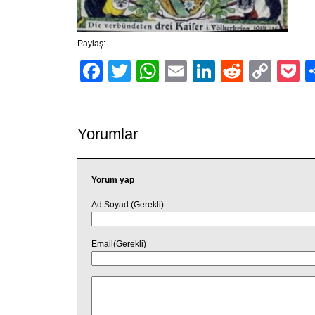
Paylaş:
Facebook
Twitter
WhatsApp
Email
LinkedIn
Reddit
Cop
P
Link
Yorumlar
Yorum yap
Ad Soyad (Gerekli)
Email(Gerekli)