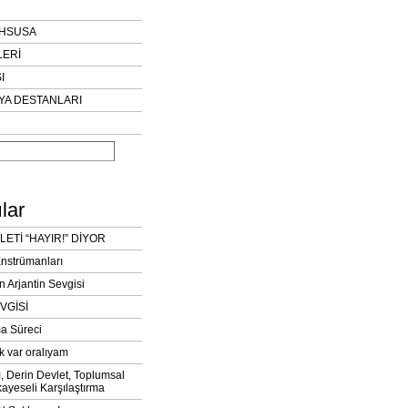
AHSUSA
LERİ
I
YA DESTANLARI
lar
LETİ “HAYIR!” DİYOR
Enstrümanları
n Arjantin Sevgisi
VGİSİ
a Süreci
k var oralıyam
ı, Derin Devlet, Toplumsal
ayeseli Karşılaştırma