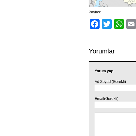
Paylaş:
Facebo
Twitt
Wh
Yorumlar
Yorum yap
Ad Soyad (Gerekli)
Email(Gerekli)