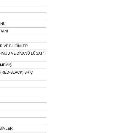
UNU
TANI
 VE BİLGİNLER
HMUD VE DİVANÜ LÜGATİ'T
NMEMİŞ
H (RED-BLACK) BRİÇ
SİMLER