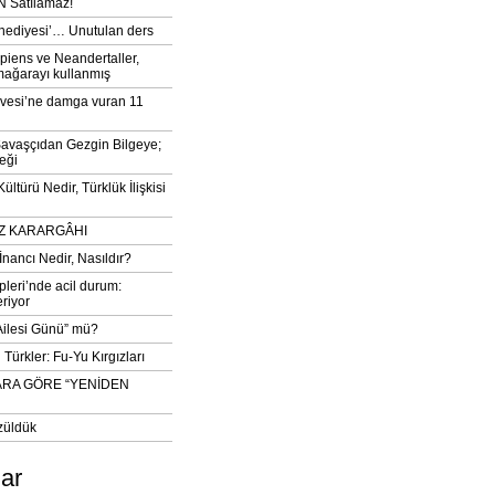
 Satılamaz!
‘hediyesi’… Unutulan ders
iens ve Neandertaller,
mağarayı kullanmış
vesi’ne damga vuran 11
avaşçıdan Gezgin Bilgeye;
eği
ltürü Nedir, Türklük İlişkisi
DIZ KARARGÂHI
İnancı Nedir, Nasıldır?
pleri’nde acil durum:
eriyor
 Ailesi Günü” mü?
Türkler: Fu-Yu Kırgızları
ARA GÖRE “YENİDEN
züldük
lar