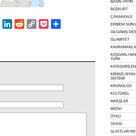
BASIN-YAYIN
BOZKURT
ÇANAKKALE
ok
er
atsApp
Email
LinkedIn
Reddit
Copy
Pocket
Share
ERMENİ SOR
Link
GILGAMIŞ DES
İSLAMİYET
KAHRAMANLAR
KAŞGARLI MA
TÜRK
KATEGORİLE
KIRMIZI-SİYA
SİSTEMİ
KRONOLOJİ
KÜLTÜREL
MARŞLAR
MİZAH
ÖYKÜ
SİYASİ
SLAYTLAR-RE