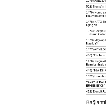
1075) ASELSAN
502) Trump’ın 
1479) Homo sap
Hatay’da aynı 
1478) NATO Zir
ilginç an
1074) Gezgin S
Türklerin Gelec
1073) Maykop Kü
Nasıldır?
1477) AY YIL
446) Gök Tanrı 
1476) İsviçre Al
Buzulları hızla 
445) “Türk Dili
1072) Unutulan 
YAPAY ZEKAL
ERGENEKON”
422) Elendik Ü
Bağlantı