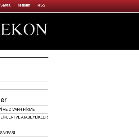
 Sayfa
İletisim
RSS
ler
 VE DİVAN-I HİKMET
LİKLERİ VE ATABEYLİKLER
SAYFASI