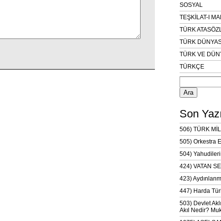
SOSYAL
TEŞKİLAT-I M
TÜRK ATASÖZ
TÜRK DÜNYAS
TÜRK VE DÜN
TÜRKÇE
Arama:
Son Yazı
506) TÜRK MİL
505) Orkestra 
504) Yahudileri
424) VATAN SE
423) Aydınlanm
447) Harda Tür
503) Devlet Akl
Akıl Nedir? Muk