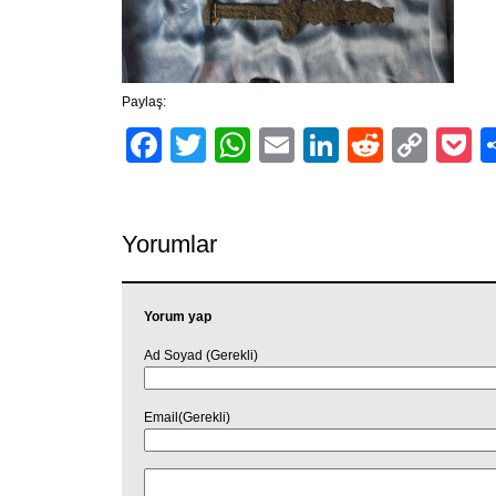
Paylaş:
Facebook
Twitter
WhatsApp
Email
LinkedIn
Reddit
Cop
P
Link
Yorumlar
Yorum yap
Ad Soyad (Gerekli)
Email(Gerekli)