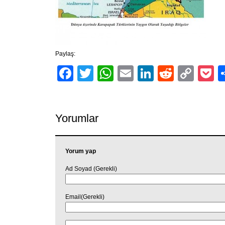
Paylaş:
Facebook
Twitter
WhatsApp
Email
LinkedIn
Reddit
Cop
P
Link
Yorumlar
Yorum yap
Ad Soyad (Gerekli)
Email(Gerekli)