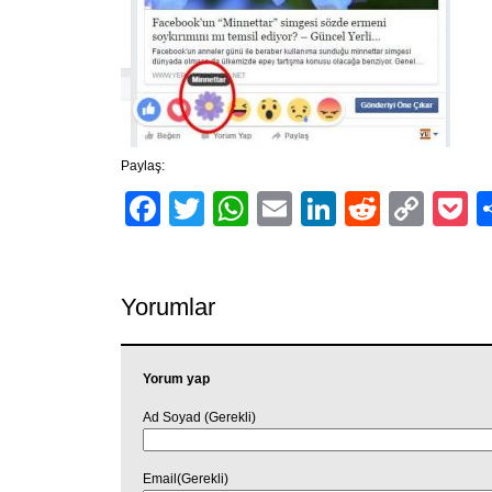
Paylaş:
Facebook
Twitter
WhatsApp
Email
LinkedIn
Reddit
Cop
P
Link
Yorumlar
Yorum yap
Ad Soyad (Gerekli)
Email(Gerekli)