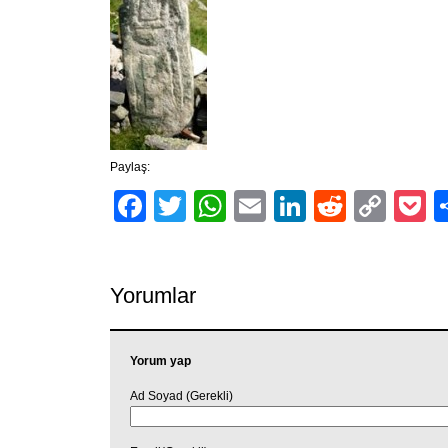
Paylaş:
Facebook
Twitter
WhatsApp
Email
LinkedIn
Reddit
Cop
P
Link
Yorumlar
Yorum yap
Ad Soyad (Gerekli)