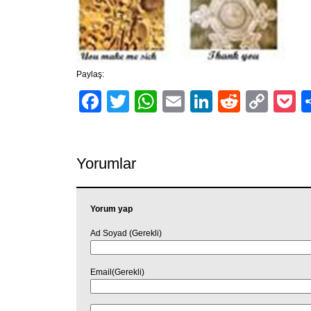
Paylaş:
Facebook
Twitter
WhatsApp
Email
LinkedIn
Reddit
Cop
P
Link
Yorumlar
Yorum yap
Ad Soyad (Gerekli)
Email(Gerekli)