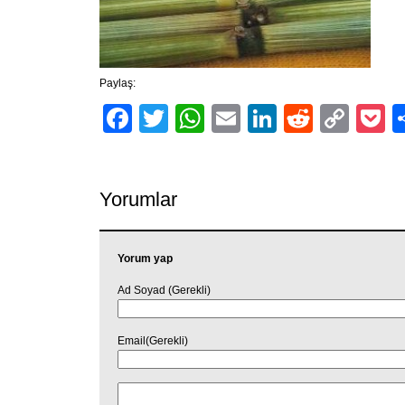
Paylaş:
Facebook
Twitter
WhatsApp
Email
LinkedIn
Reddit
Cop
P
Link
Yorumlar
Yorum yap
Ad Soyad (Gerekli)
Email(Gerekli)